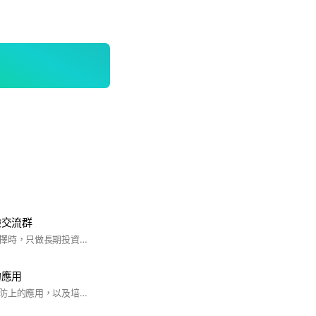
驗交流群
這是一個不選股、不擇時，只做長期投資的投資社群。
的應用
研究開發無人機在民防上的應用，以及培養飛手人才 #自訓團 #無人機