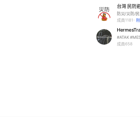
台灣 民防
成員1181
HermesTr
#ATAK #ME
成員658