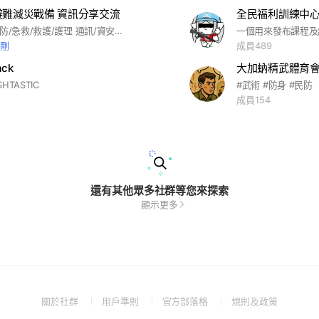
避難減災戰備 資訊分享交流
全民福利訓練中
防災/災防/民防/急救/救護/護理 通訊/資安/無線電/自訓團 民間韌性/緊急應變/自主防衛 地震/颱風/火山/海嘯/水災/火災/風災 土石流/堰塞湖 等相關等資源資訊分享交流～ 台北/新北/雙北/桃園/台中/台南/高雄 基隆/宜蘭/新竹/苗栗/彰化/南投/雲林 嘉義/屏東/花蓮/台東/澎湖/金門/馬祖
剛剛
成員489
ack
SHTASTIC
#武術 #防身 #民防
成員154
還有其他眾多社群等您來探索
顯示更多
(Open
(Open
(Open
(Open
關於社群
用戶準則
官方部落格
規則及政策
in
in
in
in