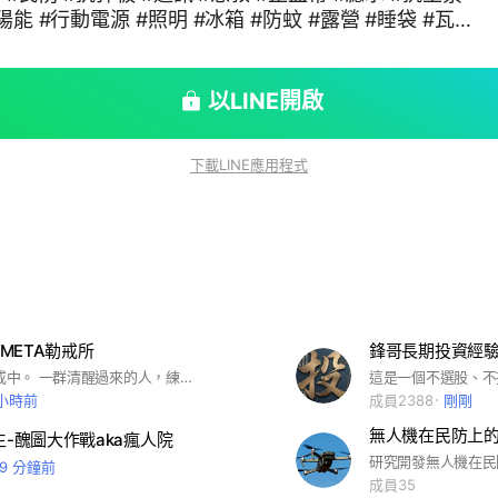
陽能 #行動電源 #照明 #冰箱 #防蚊 #露營 #睡袋 #瓦
肌力訓練 #慢跑 #防身 #辣椒水 #黃金 #比特幣
以LINE開啟
下載LINE應用程式
META勒戒所
鋒哥長期投資經
🧘‍♀️ META勒戒中。 一群清醒過來的人，練習不再被 #META 演算法餵毒 #臉書 #FB #IG #Threads #去中心化 #聯邦宇宙 #熱門社群 #脆
 小時前
成員2388
剛剛
無人機在民防上
生-醜圖大作戰aka瘋人院
19 分鐘前
成員35