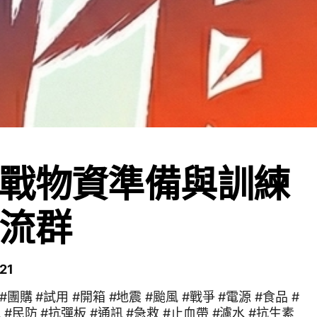
戰物資準備與訓練
流群
21
#團購 #試用 #開箱 #地震 #颱風 #戰爭 #電源 #食品 #
 #民防 #抗彈板 #通訊 #急救 #止血帶 #濾水 #抗生素