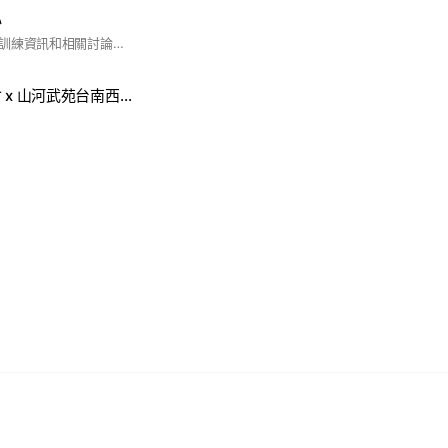
心
一個用來發布課程及訓練資訊和相關討論的社群
大加蚋精武體育會 x 山河武苑台南西門館