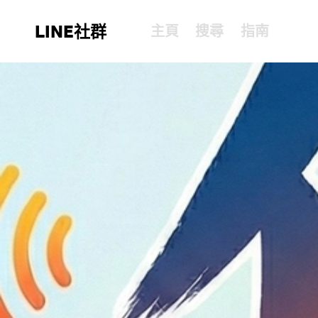
LINE社群
主頁
搜尋
指南