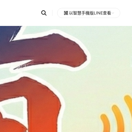
Search
以智慧手機版LINE查看
OpenChats
Open
or
search
messages
area