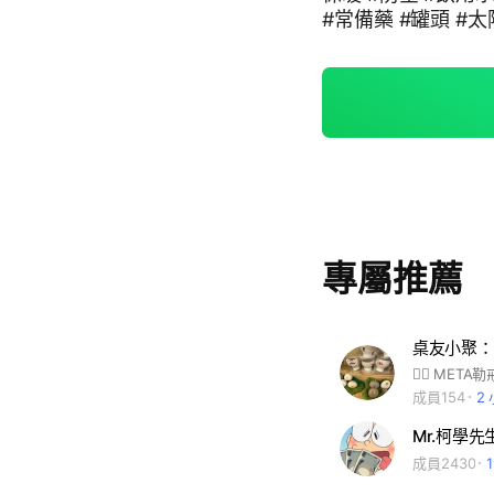
#常備藥 #罐頭 #太
斯 #運動 #健身 #
專屬推薦
桌友小聚：
成員154
2
Mr.柯學先
成員2430