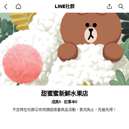
Go
share
se
LINE社群
back
to
home
甜蜜蜜新鮮水果店
成員5
記事本0
不定時在社群公布特價或限量商品活動，售完為止，先搶先得！