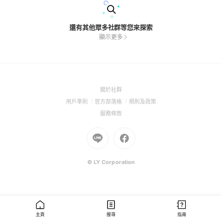
還有其他眾多社群等您來探索
顯示更多
(Open
關於社群
in
(Open
(Open
(Open
用戶準則
官方部落格
規則及政策
a
in
in
in
(Open
服務條款
new
a
a
a
in
window)
new
Go
new
Go
new
a
window)
to
window)
to
window)
new
Line
Facebook
window)
(Open
(Open
© LY Corporation
in
in
a
a
new
new
window)
window)
主頁
搜尋
指南