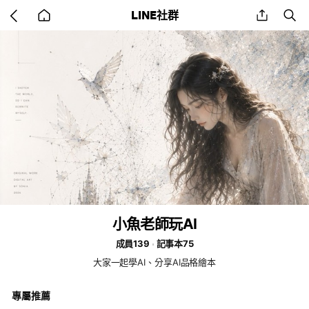
Go
share
se
LINE社群
back
to
home
小魚老師玩AI
成員139
記事本75
大家一起學AI、分享AI品格繪本
專屬推薦