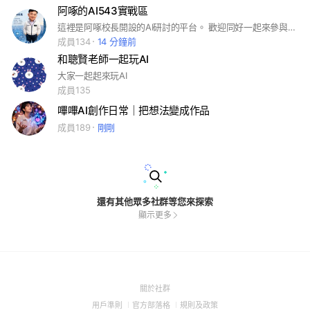
阿啄的AI543實戰區
這裡是阿啄校長開設的AI研討的平台。 歡迎同好一起來參與。 #AI
成員134
14 分鐘前
和聰賢老師一起玩AI
大家一起起來玩AI
成員135
嗶嗶AI創作日常｜把想法變成作品
成員189
剛剛
還有其他眾多社群等您來探索
顯示更多
(Open
關於社群
in
(Open
(Open
(Open
用戶準則
官方部落格
規則及政策