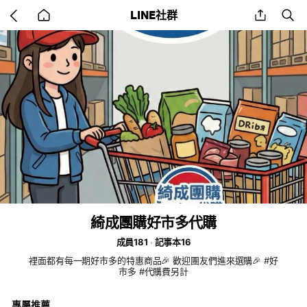
Go
share
se
LINE社群
back
to
home
綺成團購好市多代購
成員181
記事本16
裡面都有每一期好市多的特惠商品🎉 歡迎團友們進來選購🎉 #好
市多 #代購費另計
專屬推薦