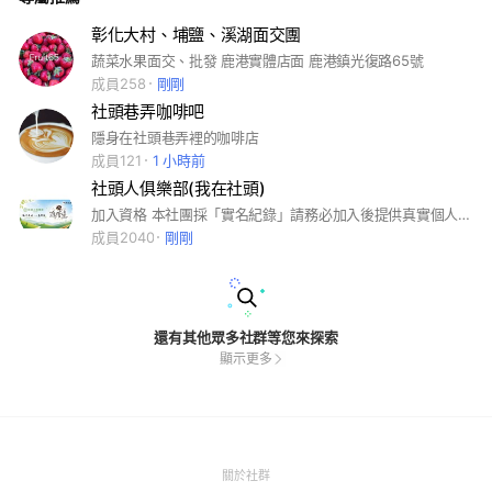
彰化大村、埔鹽、溪湖面交團
蔬菜水果面交、批發 鹿港實體店面 鹿港鎮光復路65號
成員258
剛剛
社頭巷弄咖啡吧
隱身在社頭巷弄裡的咖啡店
成員121
1 小時前
社頭人俱樂部(我在社頭)
加入資格 本社團採「實名紀錄」請務必加入後提供真實個人臉書/中文全名/本人照片採用為真實使用者，以上所提供資料由管理為保密紀錄。請提供給創社長（邱湧錩） 並邀請自身彰化在地好朋友入社群，會優先審查加入資格，有任何粉絲專頁/社團/社群相關問題，請洽社團社長[邱湧錩］。 古名社頭街庄：社頭鄉位於彰化縣東南方，座落於八卦山脈麓西側與彰化平原的交會帶上，境內東面部份屬丘陵地帶外，其餘均屬平原。 本鄉亦有二十四座村莊：故名二十四庄。 古有云：社頭三多、襪子多芭樂多董事長多。 社頭是有著許多農作產業的鄉下，每個三不五時都會遇到你跟我，Line在一起串連起輕鬆自在與人文鄉下味。 #社頭襪子 #社頭芭樂 #社頭董事長 #社頭鄉公所 #社頭農會 #社頭清水岩 #社頭美食 #社頭街 #社頭二十四庄 #社頭七十二庄
成員2040
剛剛
還有其他眾多社群等您來探索
顯示更多
(Open
關於社群