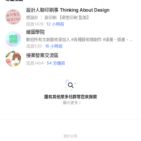
設計人聊印刷事 Thinking About Design
想設計 ｜ 談印刷 【麥思印刷 監製】
成員1478
12 小時前
繪圖學院
歡迎所有文創藝術家加入 #各種藝術類創作 #漫畫、插畫、設計 #自我宣傳粉專或者網站 #文創展場/租借資訊 #藝術文創工作徵才廣告 #分享畫圖技法資訊
成員530
16 小時前
接案發案交流區
成員1404
54 分鐘前
還有其他眾多社群等您來探索
顯示更多
(Open
關於社群