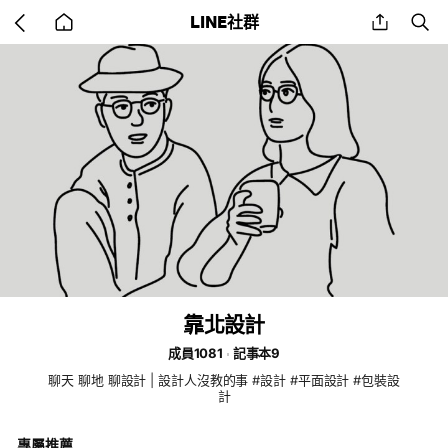
Go
share
se
LINE社群
back
to
home
靠北設計
成員1081
記事本9
聊天 聊地 聊設計 | 設計人沒教的事 #設計 #平面設計 #包裝設
計
專屬推薦