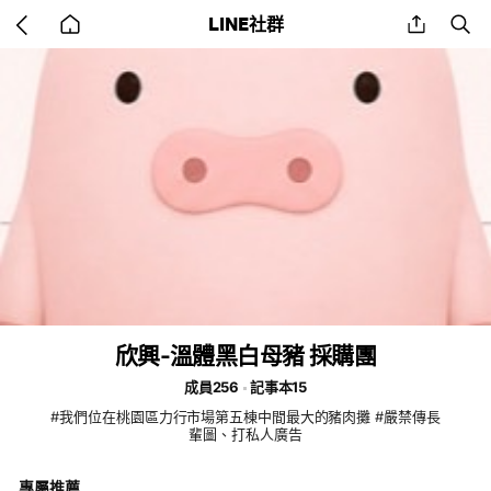
Go
share
se
LINE社群
back
to
home
欣興-溫體黑白母豬 採購團
成員256
記事本15
#我們位在桃園區力行市場第五棟中間最大的豬肉攤 #嚴禁傳長
輩圖、打私人廣告
專屬推薦