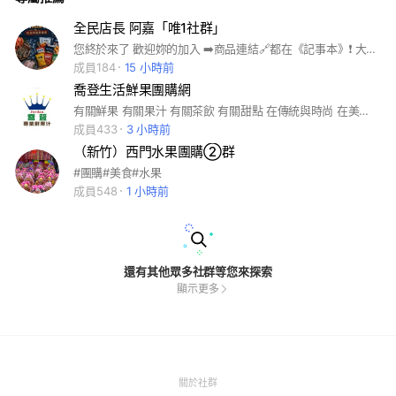
全民店長 阿嘉「唯1社群」
您終於來了 歡迎妳的加入 ➡️商品連結🔗都在《記事本》❗️ 大環境變化快速全民都有感受 店長阿嘉幫您把關每一項商品 找尋最經濟最實惠的價格 與大家同享
成員184
15 小時前
喬登生活鮮果團購網
有關鮮果 有關果汁 有關茶飲 有關甜點 在傳統與時尚 在美味與用心之間 對於你的健康渴求我們將一一為你如願以嚐
成員433
3 小時前
（新竹）西門水果團購②群
#團購#美食#水果
成員548
1 小時前
還有其他眾多社群等您來探索
顯示更多
(Open
關於社群