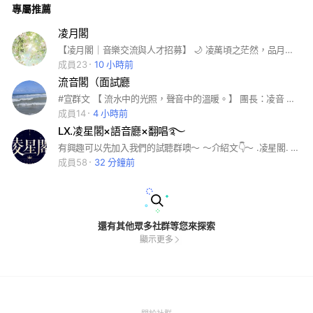
專屬推薦
凌月閣
【凌月閣｜音樂交流與人才招募】 🌙 凌萬頃之茫然，品月下之清音。 這裡是由「凌月閣」YT 頻道建立的官方社群，誠邀喜愛音樂的你共賞旋律。 📜 本閣招募中： 歡迎各類音樂人才（歌手、剪輯、美編）加入。入群後請查看公告進行簡易面試。讓我們一起，在月色下傳遞動人的聲音。 合作群⬇️ 凌夢x iDOL-NW☆偶像新世界！虛擬娛樂圈♪
成員23
10 小時前
流音閣（面試廳
#宣群文 【 流水中的光照，聲音中的溫暖。】 團長：凌音 感謝你願意駐足閱讀， 希望看到文宣的你，能大膽的踏出舒適圈，實現自己的夢想。 - 目前我們正在找—— ꕤ 歌手 ꕤ 插畫家 ꕤ 剪輯師 ꕤ 演奏者 還有其他更多的職位，有興趣的話都可以進入面試廳看看！ - 流音閣的大門為你敞開 目前男女都收，主打合唱~~ 會發YT，（不過還沒創YT帳號，畢竟剛成立嘛。 每個月都需要發作品喔（特殊情況不算。 - 歡迎加入流音閣，一起加油吧。！！
成員14
4 小時前
LX.凌星閣×語音廳×翻唱࿐
有興趣可以先加入我們的試聽群噢～ ～介紹文👇～ .凌星閣. - 團長：LX.司司 副團長：LX.池念 - 哈囉大家好~你喜歡唱歌嘛？ 如果喜歡唱歌，那這邊會很適合你🥺 希望你可以來我們的群一起唱歌～🫣 進來後都會有專門的“面試官”引導～ 所以社恐人士不用害怕喔！這裡的人都…很沙雕(◐‿◑) -----------我是分割線🙌🏻---------- 那會有許多人問的問題我們先整理出來： - ⸝⸝ 1.裡面有誰？ 𐙚 大部分都是網友，歲數也相同👀 你也可以邀自己的好朋友進來喔（阿還是需要面試ㄉ👉🏻👈🏻 - ⸝⸝ 2.我社恐欸… 𐙚 很常有人這樣說🤣不過真的不用擔心！ 會有專門的人引導，而且是打字嘛，其實沒必要…害羞（？ - ⸝⸝ 3.不通過怎麼辦？ 𐙚 我們是發清唱來審核的，可以唱自己的拿手歌。 如果不通過（不符合標準）我們會盡量用，委婉的方式跟你說💦 外加一些小小建議~ 歡迎大家來試試，試試就知道啦！（很缺人www - ⸝⸝ 4.這裡是幹嘛的？ 𐙚 這裡叫凌星閣 抖音有發布翻唱影片 目前是男女混廳的！ 目前有規劃直播的企劃～ 雖然粉絲很少不過我們會慢慢做起來的🙂‍↕️！ 會定期叫大家發某某首歌的清唱，然後把大家的剪輯到一起 （如果是社恐人士可以單獨發喔👍🏻 *⑅︎୨୧┈︎┈︎┈︎┈︎┈︎┈︎┈┈︎┈︎┈︎୨୧⑅︎* 還有什麼問題可以問我們♡ 希望這個宣傳文可以吸引並幫助到你～ 這個團偶爾會開群通，會聊聊天，唱唱歌🎐 希望妳可以一起來聽／唱😙 謝謝你看完 期待你加入我們的大家庭🌹 小編
成員58
32 分鐘前
還有其他眾多社群等您來探索
顯示更多