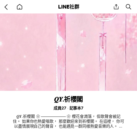
Go
share
se
LINE社群
back
to
home
𝑸𝒀.祈櫻閣
成員27
記事本7
𝑸𝒀.祈櫻閣 ❀ ───────── ❀ 櫻花會凋落， 但歌聲會被記
住。 如果你也熱愛唱歌， 那麼歡迎來到祈櫻閣。 在這裡， 你可
以盡情展現自己的聲音， 也能遇見一群同樣熱愛音樂的人。 無
論什麼曲風、 無論什麼語言， 你的歌聲， 都值得被聽見。 ——
𝑸𝒀.祈櫻閣 —— 創群時間：2026/6/13