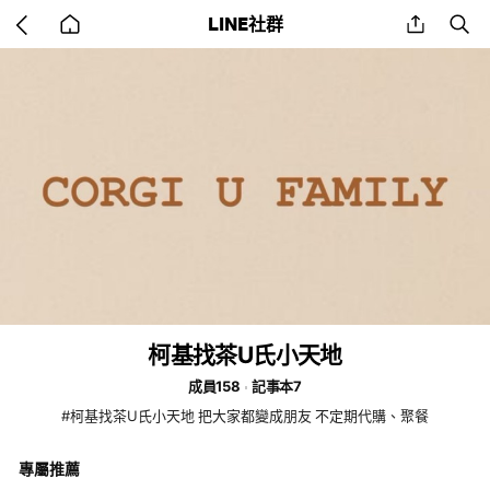
Go
share
se
LINE社群
back
to
home
柯基找茶U氏小天地
成員158
記事本7
#柯基找茶U氏小天地 把大家都變成朋友 不定期代購、聚餐
專屬推薦