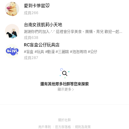
愛到卡慘鼠🐭
成員266
台南女孩凱莉小天地
謝謝你們的加入.ᐟ.ᐟ 這裡會分享美食、團購、育兒 歡迎一起來聊天 不定時會在社群內舉辦抽獎小活動
成員638
RC盲盒公仔玩具店
#盲盒 #玩具 #動漫 #三麗鷗 #泡泡瑪特 #公仔
成員287
還有其他眾多社群等您來探索
顯示更多
(Open
關於社群
in
(Open
(Open
(Open
用戶準則
官方部落格
規則及政策