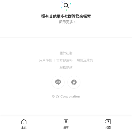
還有其他眾多社群等您來探索
顯示更多
(Open
關於社群
in
(Open
(Open
(Open
用戶準則
官方部落格
規則及政策
a
in
in
in
(Open
服務條款
new
a
a
a
in
window)
new
Go
new
Go
new
a
window)
to
window)
to
window)
new
Line
Facebook
window)
(Open
(Open
© LY Corporation
in
in
a
a
new
new
window)
window)
主頁
搜尋
指南