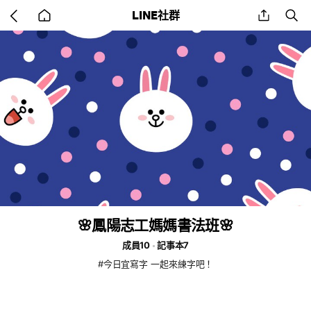
Go
share
se
LINE社群
back
to
home
🌸鳳陽志工媽媽書法班🌸
成員10
記事本7
#今日宜寫字 一起來練字吧！