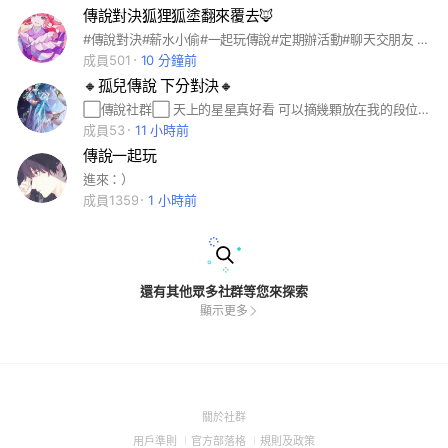
傳說對決狐狸狐塗翻來覆去🦊
#傳說對決#薪水小偷#一起玩傳說#定期辦活動#聊天交朋友 #生活大小事
成員501
10 分鐘前
🔸孤兒傳說 下分對決🔸
⬜傳說社群⬜ 天上的星星真好看 可以摘幾顆放在我的段位上嗎⭐ 要求很簡單 不潛水 不惹事 不白目❤️ 進群麻煩先看群規🤪 🟥未回答問題者申請一律不給過 #遊戲 #傳說對決 #交友
成員53
11 小時前
傳說一起玩
進來：）
成員1359
1 小時前
還有其他眾多社群等您來探索
顯示更多
(Open
關於社群
in
(Open
(Open
(Open
用戶準則
官方部落格
規則及政策