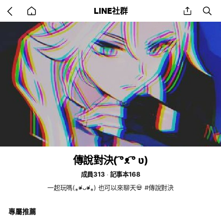
Go
share
se
LINE社群
back
to
home
傳說對決( ͡°ᴥ ͡° ʋ)
成員313
記事本168
一起玩嗎(⁎⁍̴̛ᴗ⁍̴̛⁎) 也可以來聊天💀 #傳說對決
專屬推薦