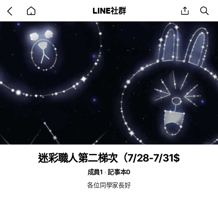
Go
share
se
LINE社群
back
to
home
迷彩職人第二梯次（7/28-7/31$
成員1
記事本0
各位同學家長好