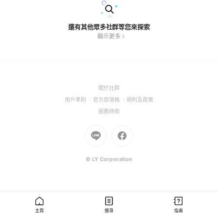
還有其他眾多社群等您來探索
顯示更多
(Open
關於社群
in
(Open
(Open
(Open
用戶準則
官方部落格
規則及政策
a
in
in
in
(Open
服務條款
new
a
a
a
in
window)
new
Go
new
Go
new
a
window)
to
window)
to
window)
new
Line
Facebook
window)
(Open
(Open
© LY Corporation
in
in
a
a
new
new
window)
window)
主頁
搜尋
指南