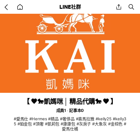
Go
share
se
LINE社群
back
to
home
【 🧡🐎凱媽咪 │ 精品代購🐎 🧡 】
成員1
記事本0
#愛馬仕 #Hermes #精品 #奢侈品 #喜馬拉雅 #kelly25 #kelly3
5 #鉑金包 #頂奢 #凱莉包 #康康包 #灰房子 #大象灰 #金棕色 #
愛馬仕橘