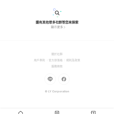
還有其他眾多社群等您來探索
顯示更多
(Open
關於社群
in
(Open
(Open
(Open
用戶準則
官方部落格
規則及政策
a
in
in
in
(Open
服務條款
new
a
a
a
in
window)
new
Go
new
Go
new
a
window)
to
window)
to
window)
new
Line
Facebook
window)
(Open
(Open
© LY Corporation
in
in
a
a
new
new
window)
window)