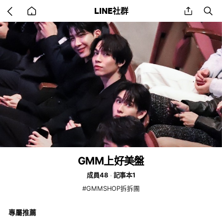
Go
share
se
LINE社群
back
to
home
GMM上好美盤
成員48
記事本1
#GMMSHOP拆拆團
專屬推薦