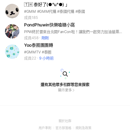
🇹🇭 泰好了(●°u°●)​ 」
#GMM #GMM代購 #泰國代購 #泰國
成員185
PondPhuwin快樂嗑糖小窩
PPW終於要來台北開FanCon啦！讓我們一起努力加油搶票，順利進場見二寶吧！🥹
成員458
剛剛
Yoo泰圈團團轉
#GMMTV #泰圈
成員22
9 小時前
還有其他眾多社群等您來探索
顯示更多
(Open
關於社群
in
(Open
(Open
(Open
用戶準則
官方部落格
規則及政策