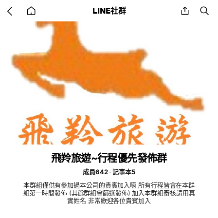
Go
share
se
LINE社群
back
to
home
飛羚旅遊~行程優先發佈群
成員642
記事本5
本群組僅供有參加過本公司的貴賓加入唷 所有行程皆會在本群
組第一時間發佈 (其餘群組會篩選發佈) 加入本群組審核請用真
實姓名 非常歡迎各位貴賓加入