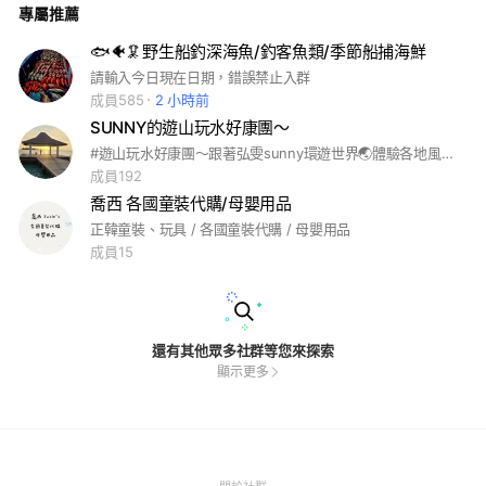
專屬推薦
🐟🐠🦑野生船釣深海魚/釣客魚類/季節船捕海鮮
請輸入今日現在日期，錯誤禁止入群
成員585
2 小時前
SUNNY的遊山玩水好康團～
#遊山玩水好康團～跟著弘雯sunny環遊世界🌏體驗各地風土人情及美景。讓人生不虛此行😁
成員192
喬西 各國童裝代購/母嬰用品
正韓童裝、玩具 / 各國童裝代購 / 母嬰用品
成員15
還有其他眾多社群等您來探索
顯示更多