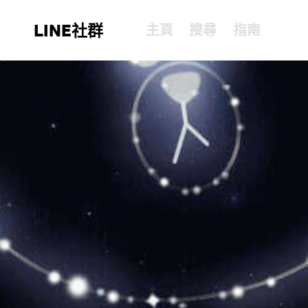
LINE社群
主頁
搜尋
指南