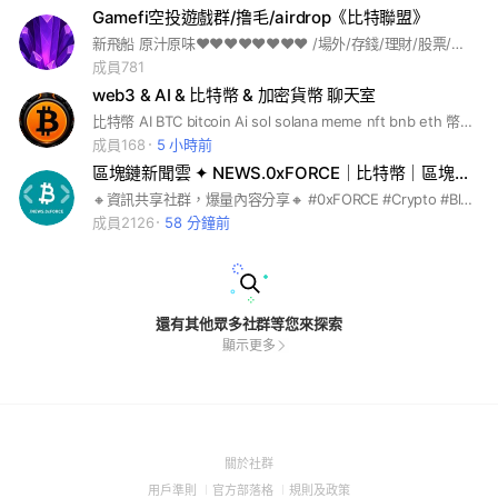
Gamefi空投遊戲群/撸毛/airdrop《比特聯盟》
新飛船 原汁原味❤️❤️❤️❤️❤️❤️❤️❤️ /場外/存錢/理財/股票/信用卡/doge/狗狗幣/shib/屎幣/btc /eth /defi/nft /比特幣/bitcoin/dot/amm/file/幣安/火幣/炒幣/智能/機器/usdt/股票/房市/理財/信用卡/存錢/泰達/網格/派網/聖結石/韭菜/食品/好吃/古早味/蔬菜水果/養殖漁獲/漁貨海鮮/潮流衣服/韓風/韓流/韓國/日本美式/流行/好玩/素食/行程/景點/免費/自助/登山/出國/國內國外/國內旅遊/旅館/飯店/旅店/美景/新車/中古車/遊戲/遊樂園/遊樂場/手機/中華/蘋果/媽咪媽媽婦女親子女士/笑話梗圖/分享/聊天美麗/美女/可口/絕美/攝影/美圖/欣賞/圖片/影片/美麗/整形/絲襪/專業/外拍/自拍/手工/福利/美圖/化妝/拍攝/技巧/造型/網紅/手機/拍片/流行/時尚/潮流/韓國/交友/高中生/大學生/交流/網美/優質/女生/開團/打卡/秘境/分享/熱門/景點/團媽團爸團購/工程師/鬼滅/愛好/毛孩/疫情/彩妝/橘貓/讀書會/學習/旅行/飯店/旅館/直播主/手機/蘋果/校友/動森/動物森友會/公仔/代購/團購/中華職棒/中職/日本職棒/日職/分享/俱樂部/吃貨/副食品/減肥/美食/追劇/股票/米其林/追劇/股票/股市/台積電/面試/健身/人力/找工作/coin master/netflix/環島/存錢/親子/按摩/vip/筆記/談心/交友/情報/新手/同好/愛好/自行車/單車/潛水/露營/登山/釣魚/NBA/健身/籃球/棒球/MLB/足球/兔子/毛孩/貓咪/柴犬/貴賓/傳說對決/手遊/球鞋/精品/美甲服飾/彩妝/保養/進擊的巨人/海賊王/公仔/webtoon/甜點/美食/銅板美食/吃貨/米其林/民宿/環島/民宿/日劇韓劇/美劇/家長/功課/校友/社團/筆記老師/大學高中/好市多/老師知識/工程師/前端/手機/家電心事/愛情/交心談心/研究所/育兒/親子/童裝新手/媽咪/新手媽咪/轉學/求職/求學/面試/外送/上班族/房市/理財/信用卡/存錢/門市/創業/同業/團購/夥伴/大小事資訊/雙北/台北臺北/台北市/台北人/新北/新北市/新北人/基隆/基隆市/基隆人/桃園/桃園市/桃園人/中壢/中壢人/內壢/內壢人/苗栗宜蘭市宜蘭人/花蓮市花蓮人/花東台東人/新竹/新竹
成員781
web3 & AI & 比特幣 & 加密貨幣 聊天室
比特幣 AI BTC bitcoin Ai sol solana meme nft bnb eth 幣安 bitget redotpay binance hermes codex claude gemini sol openclaw
成員168
5 小時前
區塊鏈新聞雲 ✦ NEWS.0xFORCE｜比特幣｜區塊鏈｜NFT｜鏈遊｜元宇宙｜空投｜挖礦｜投資
🔸資訊共享社群，爆量內容分享🔸 #0xFORCE #Crypto #Blockchain #Bitcoin #Ethereum #TRON #DOGE #BTC #ETH #TRX #NFT #GameFi #FTX #Bitstreetx #Triiix #BingX #MEME #區塊原力 #區塊鏈 #加密貨幣 #虛擬貨幣 #虛擬通貨 #比特幣 #以太坊 #以太幣 #狗狗幣 #波場 #白名單 #元宇宙 #存錢 #理財 #投資 #賺錢 #股票 #幣安 #火幣 #合約 #炒幣 #智能 #機器 #usdt #房市 #網格 #派網 #韭菜 #鏈遊 #手機 #挖礦 #迷因
成員2126
58 分鐘前
還有其他眾多社群等您來探索
顯示更多
(Open
關於社群
in
(Open
(Open
(Open
用戶準則
官方部落格
規則及政策