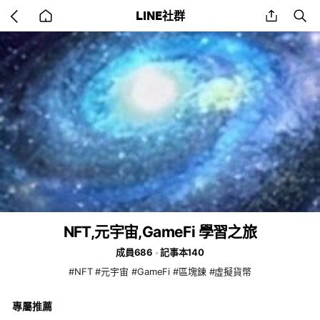
Go
share
se
LINE社群
back
to
home
NFT,元宇宙,GameFi 學習之旅
成員686
記事本140
#NFT #元宇宙 #GameFi #區塊鍊 #虛擬貨幣
專屬推薦