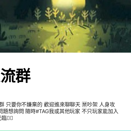
交流群
只要你不嫌棄的 歡迎進來聊聊天 🈲吵架 人身攻
或其他玩家 不只玩家能加入
👍🏻