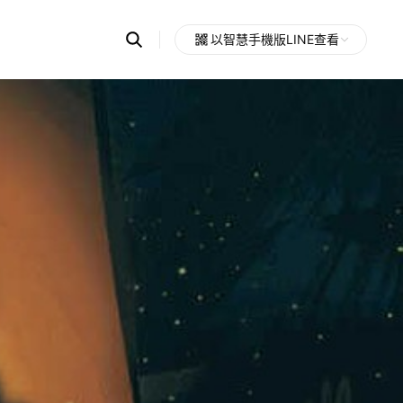
Search
以智慧手機版LINE查看
OpenChats
Open
or
search
messages
area