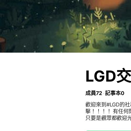
LGD
成員72
記事本0
歡迎來到#LGD的社群 
擊！！！！ 有任何問題想詢問 隨時#TAG我
只要是觀眾都歡迎光臨