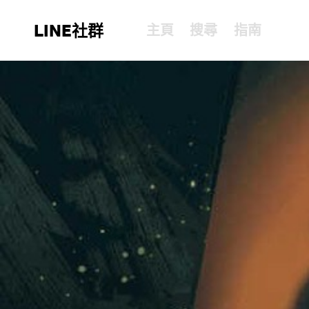
LINE社群
主頁
搜尋
指南