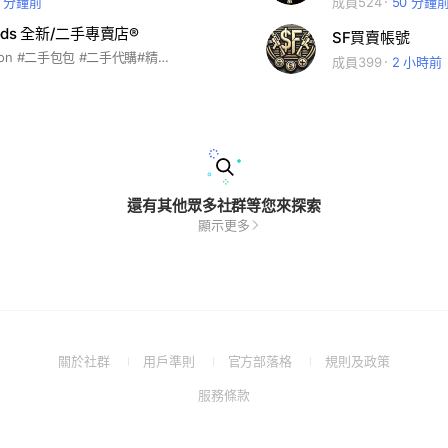
0 分鐘前
成員524
50 分鐘
oods 全新/二手專賣店®️
SF買賣帳號
#Louis Vuitton #二手包包 #二手代購#精品代購#巴黎世家#路易威登#古馳#二手美包#二手球鞋 入群請先追蹤：smile._.goods_2.0 二手帳號✅ smile.select_全新帳號✅ 🈺政府合法登記公司 購物有保障🈺 選購請私訊官方LINE：@smile_offical
成員399
2 小時前
還有其他眾多社群等您來探索
顯示更多
(Open
(Open
(Open
(Open
關於社群
用戶準則
官方部落格
規則及政策
in
in
in
in
(Open
服務條款
a
a
a
a
in
new
new
new
new
a
window)
window)
window)
window)