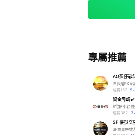
專屬推薦
AO蛋仔戰
成員157
5
成員382
3
SF 帳號