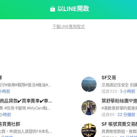
以LINE開啟
下載LINE應用程式
隊
SF交易
團長是PX #蛋仔#娛樂#戰隊#復活#機油#抽獎
交易請記住安全 別
 小時前
成員333
3 小時前
資金周轉✔️商品貸款✔️買車賣車✔️車貸 ✔️ 房貸✔️ 信貸✔️信用卡變現✔️小額借款
葉舒華粉絲團💜
#電信小額付費 #信用卡變現 #MyCard點數卡 #MyCard會員轉點 #小額變現
 小時前
成員89
22 分鐘前
交易買賣社群
SF買賣帳號大群，申請加入請提供FB本名與8591會員編號，⚠️交易前多留意