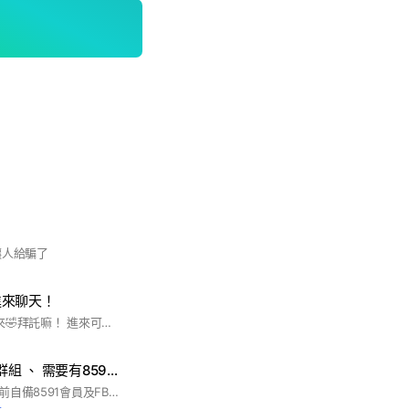
讓人給騙了
進來聊天！
#喜歡葉舒華的都進來🤣拜託嘛！ 進來可以當管管🌝也有新人禮物喔🌚 現在非常缺人😭你進來嗎🫵 進來不要不禮貌喔！ 拜託拜託🙏🙏👉👈👉👈進來吧！
SF 帳號買賣交易群組 、 需要有8591編號才可入群，入群時請看公告說明
買賣帳號群組，進群前自備8591會員及FB本名，加入後詳看群組公告，買賣需付一定責任，如無法接受請勿申請加入。