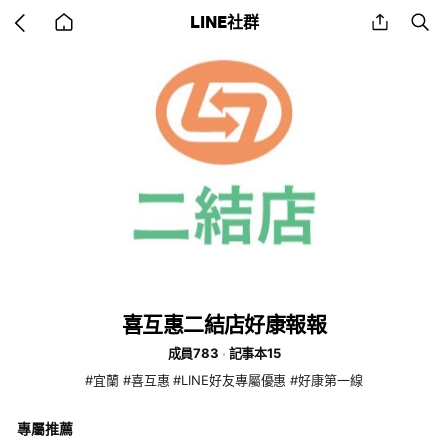
Go
share
se
LINE社群
back
to
home
喜互惠二結店好康報報
成員783
記事本15
#宜蘭 #喜互惠 #LINE好友專屬優惠 #好康第一線
專屬推薦