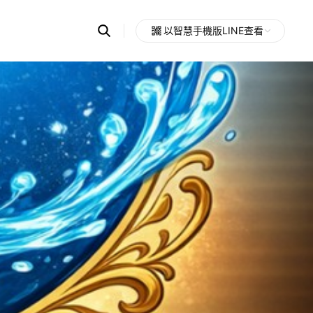
Search
以智慧手機版LINE查看
OpenChats
Open
or
search
messages
area