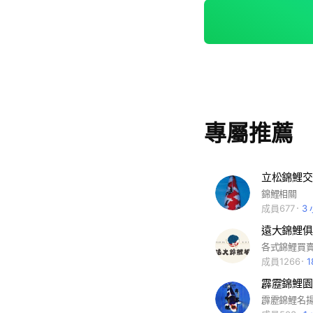
事： 1️⃣ 魚隻品質與來源說明 2️⃣ 友善交流、不亂喊價 3️⃣ 長期經營、信任
第一 歡迎多看
專屬推薦
立松錦鯉交
錦鯉相關
成員677
3
遠大錦鯉俱
成員1266
霹靂錦鯉園