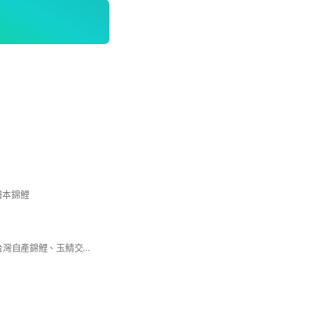
日本錦鯉
#錦鯉、玉鯖交流…台灣自產錦鯉、玉鯖交流…玉鯖金魚繁殖..錦鯉繁殖…