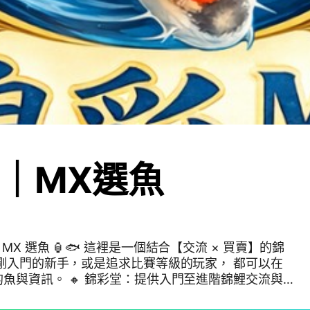
｜MX選魚
這裡是一個結合【交流 × 買賣】的錦
剛入門的新手，或是追求比賽等級的玩家， 都可以在
堂：提供入門至進階錦鯉交流與
負責選魚眼光與品質把關（嚴選／賽級） 我們重視三件