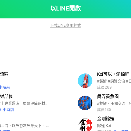
、多問、多交流， 希望你能在錦彩堂找到屬於你的好魚。
以LINE開啟
下載LINE應用程式
流區
Koi可以，愛錦鯉
#錦鯉 #錦鯉交流 #
 小時前
成員289
樂部🎏
舞弄養魚園
各式錦鯉買賣｜專業過濾｜周邊設備器材｜魚池設計
18 小時前
成員135
金剛錦鯉
霹靂錦鯉名揚四海，以魚會友魚樂天下。 #錦鯉#水族
錦鯉 Koi