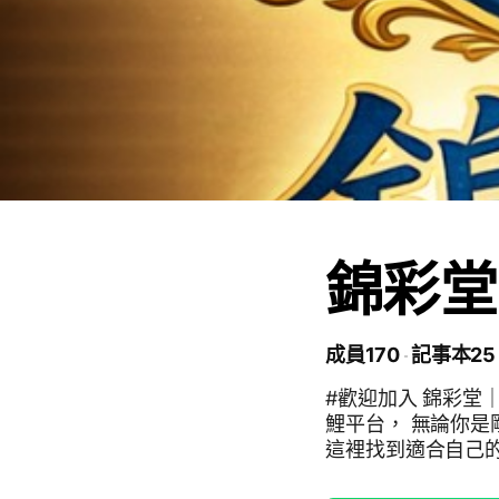
錦彩堂
成員170
記事本25
#歡迎加入 錦彩堂｜MX 選魚 🏮🐟 
鯉平台， 無論你是
這裡找到適合自己的魚與資訊。 🔸 錦彩
現流買賣 🔸 MX：