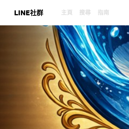
LINE社群
主頁
搜尋
指南