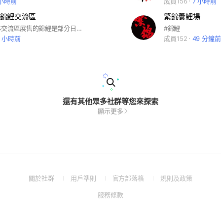
 小時前
成員156
7 小時前
錦鯉交流區
繁錦養鯉場
二代目是指本交流區展售的錦鯉是部分日本進口第一代優質種魚在台灣生產的第二代仔魚，從平價到頂級皆可分享～ 種魚：阪井、大日、丸博、廣井…等，及購自其他友場或愛好家提供
#錦鯉
0 小時前
成員152
49 分鐘前
還有其他眾多社群等您來探索
顯示更多
(Open
(Open
(Open
(Open
關於社群
用戶準則
官方部落格
規則及政策
in
in
in
in
(Open
服務條款
a
a
a
a
in
new
new
new
new
a
window)
window)
window)
window)