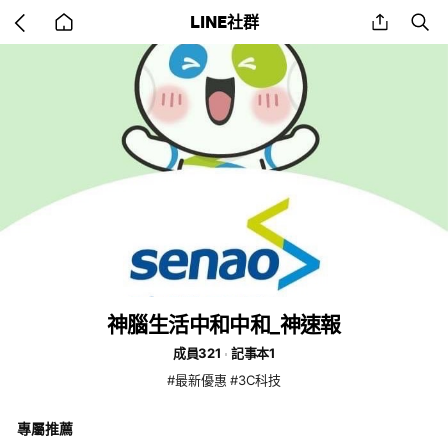
Go
share
se
LINE社群
back
to
home
神腦生活中和中和_神速報
成員321
記事本1
#最新優惠 #3C科技
專屬推薦