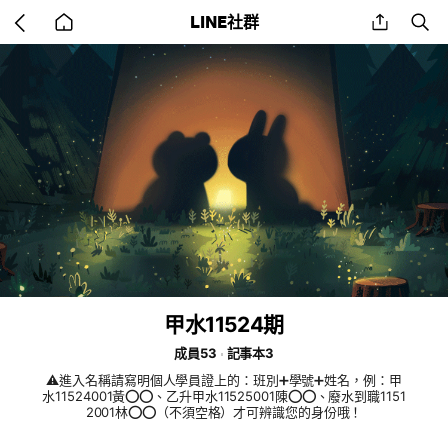
Go
share
se
LINE社群
back
to
home
甲水11524期
成員53
記事本3
⚠️進入名稱請寫明個人學員證上的：班別➕學號➕姓名，例：甲
水11524001黃⭕⭕、乙升甲水11525001陳⭕⭕、廢水到職1151
2001林⭕⭕（不須空格）才可辨識您的身份哦！