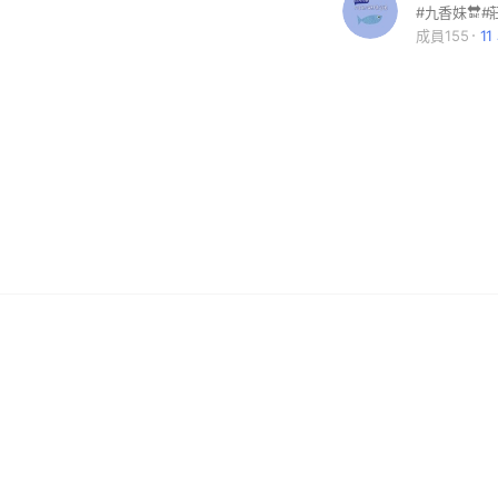
成員155
1