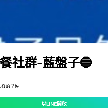
餐社群-藍盤子🔵
😋的早餐
以LINE開啟