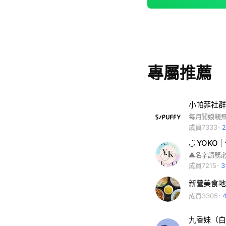
專屬推薦
小帕菲社群
成員7333
◡̈ YOK
成員7215
3
新營美食地
成員3305
九香妹（白