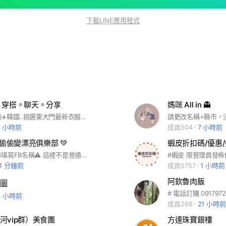
下載LINE應用程式
 穿搭。聊天。分享
媽咪 All in 👻
每月闆娘親飛✈️韓國..挑選東大門最新衣服及最新流行品牌彩妝❤️ #歡迎加入小帕菲連線社團👉🏻 https://reurl.cc/DX0MjQ
請更改名稱+縣市，
2 小時前
成員504
7 小時前
O｜偷偷變漂亮俱樂部 💚
蝦皮折扣碼/優惠
⚠️名字請務必填寫FB名稱⚠️ 這裡不是普通社群 👉 是讓妳慢慢變漂亮的地方 不用很瘦 也可以很好看 跟著YOKO穿 👉 直接視覺-3kg🔥 （有時候會偷偷放隱藏款😏）
1 分鐘前
成員5757
1 小時前
阿欽魯肉飯
圖
4 小時前
成員268
21 小時前
河vip群）美食團
方達珠寶銀樓