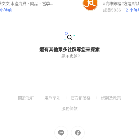
#九香妹🔛#莊文文 水產海鮮、肉品、當季蔬果
1 小時前
成員5836
12 小時
還有其他眾多社群等您來探索
顯示更多
(Open
(Open
(Open
(Open
關於社群
用戶準則
官方部落格
規則及政策
in
in
in
in
(Open
服務條款
a
a
a
a
in
new
new
new
new
a
window)
window)
window)
window)
new
Go
Go
window)
to
to