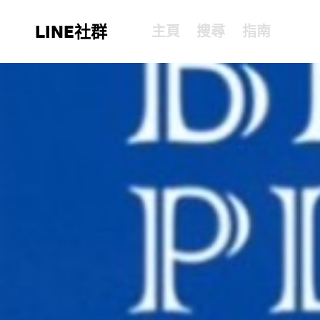
LINE社群
主頁
搜尋
指南