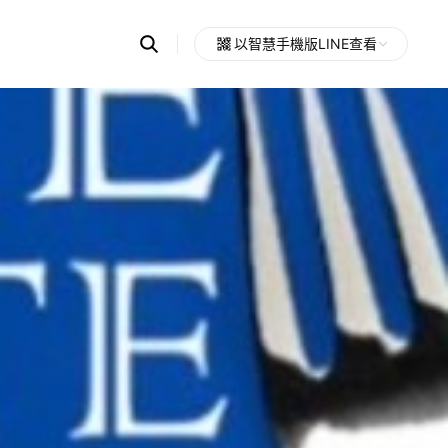
Search
以智慧手機版LINE查看
OpenChats
Open
or
search
messages
area