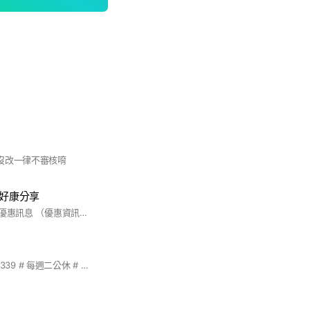
沒改一律不審核唷
/好康分享
#蝦皮 限管理員發佈優惠訊息 （優惠資訊部分包含分潤連結 介意的請勿進入～） #711 #全家 #momo #蝦皮 #購物 #省錢 #lifeismoney
# 電話訂購 0917972339 # 每週二公休 # 切勿張貼其他廣告 # 若臨時休息會告知在聊天室