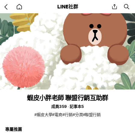
Go
share
se
LINE社群
back
to
home
蝦皮小胖老師 聯盟行銷互助群
成員359
記事本5
#蝦皮大學#電商#行銷#分潤#聯盟行銷
專屬推薦