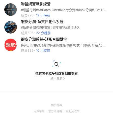
聯盟網實戰訓練營
#聯盟行銷#Affiliates.One#KKday分潤#Klook分潤#JOYTEL分潤
成員295
12 小時前
蝦皮分潤-蝦寶自動化系統
#蝦皮分潤#蝦皮賣家#蝦皮購物#增加收入
成員696
22 分鐘前
蝦皮分潤數據-短影音關鍵字
進來記得更改介紹你進來的姓名暱稱 格式：(暱稱/介紹人) 會在這裡免費分享蝦皮短影音分潤的相關資訊，有問題禮貌詢問，過不久通常會有人回答 #蝦皮短影音 #蝦皮分潤計畫 #大數據關鍵字 #選品大叔 #人哥 #蝦皮電商 #微資創業
成員339
10 小時前
還有其他眾多社群等您來探索
顯示更多
(Open
關於社群
in
(Open
(Open
(Open
用戶準則
官方部落格
規則及政策