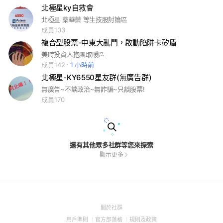
北極星ky自救會
北極星 藥華藥 等生技股討論區
成員103
複合型股票-中東大亂鬥，啟動陷阱卡矽盾
美時投資人抱團取暖區
成員142
1 小時前
北極星-KY6550星友群(無廣告群)
無廣告~不談政治~無詐騙~只談股票!
成員170
還有其他眾多社群等您來探索
顯示更多
(Open
關於社群
in
(Open
(Open
(Open
用戶準則
官方部落格
規則及政策