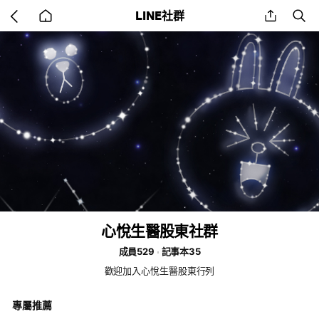
Go
share
se
LINE社群
back
to
home
心悅生醫股東社群
成員529
記事本35
歡迎加入心悅生醫股東行列
專屬推薦