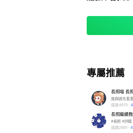
專屬推薦
長照喵 長
進群請先看
成員4975
成員2681