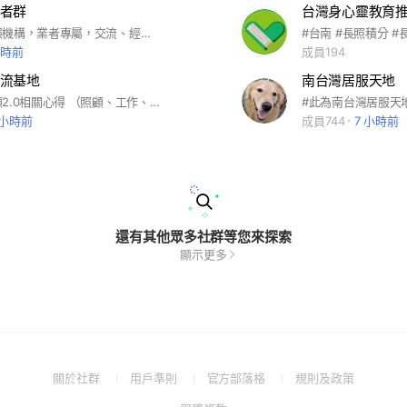
者群
台灣身心靈教育推
台南居家長照機構，業者專屬，交流、經驗分享、訴說心酸的秘密基地！（只收業者入群，需有推薦人） 入群務必放“清晰個人照”，暱稱設定需為：機構名稱/本名
小時前
成員194
流基地
南台灣居服天地
分享長期照顧2.0相關心得 （照顧、工作、徵才） #居家服務 #日間照顧 #長照2.0 #臺南 入群後請先看公告 入群丟完廣告就退群， 一樣送你檢舉加刪除！
 小時前
成員744
7 小時前
還有其他眾多社群等您來探索
顯示更多
(Open
(Open
(Open
(Open
關於社群
用戶準則
官方部落格
規則及政策
in
in
in
in