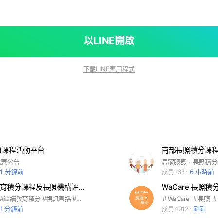
以LINE開啟
下載LINE應用程式
照課程活動平台
南部長照積分課
重要公告
居家服務、長照積分
41 分鐘前
成員168
6 小時前
長照繼續教育積分課程及長照機構評鑑課程
WaCare 長照
#長照 #評鑑 #繼續教育積分 #視訊直播 #線上課程 #google meet #zoom #TEAM #物理治療師 #語言治療師 #醫事人員 #護理師 #心理師
41 分鐘前
成員4912
剛剛