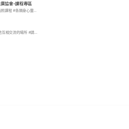
廣協會-課程專區
#台南 #長照積分 #長照課程 #各類身心靈課程 #親子課程 #醫事專業課程 #居家長照業務
#此為南台灣居服天地互相交流的場所 #請勿發表不相關的資訊 #也歡迎分享給鄰近地區的伙伴來加入