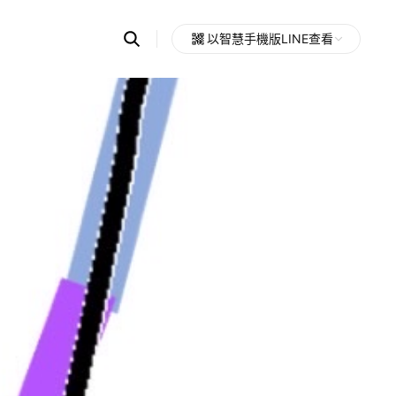
Search
以智慧手機版LINE查看
OpenChats
Open
or
search
messages
area