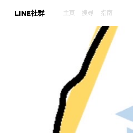
LINE社群
主頁
搜尋
指南