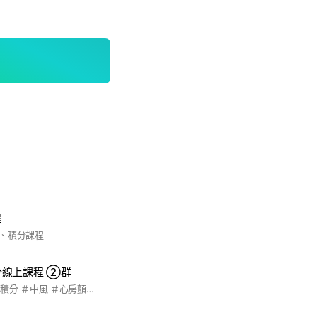
程
、積分課程
積分線上課程 ②群
＃WaCare ＃長照 ＃積分 ＃中風 ＃心房顫動 ＃專業 ＃線上