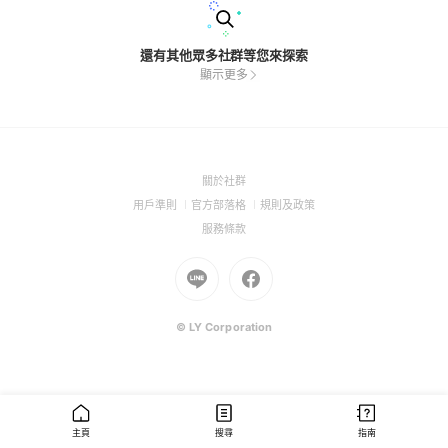
還有其他眾多社群等您來探索
顯示更多
(Open
關於社群
in
(Open
(Open
(Open
用戶準則
官方部落格
規則及政策
a
in
in
in
(Open
服務條款
new
a
a
a
in
window)
new
Go
new
Go
new
a
window)
to
window)
to
window)
new
Line
Facebook
window)
(Open
(Open
© LY Corporation
in
in
a
a
new
new
window)
window)
主頁
搜尋
指南