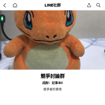
Go
share
se
LINE社群
back
to
home
競爭討論群
成員1
記事本0
競爭者的事情