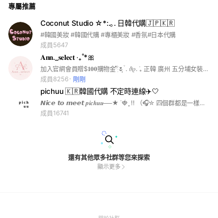
專屬推薦
Coconut Studio ☆*:.｡. 日韓代購🇯🇵🇰🇷
#韓國美妝 #韓國代購 #專櫃美妝 #香氛#日本代購
成員5647
𝐀𝐧𝐧._𝐬𝐞𝐥𝐞𝐜𝐭 ‧₊˚*🎀
加入官網會員贈$𝟏𝟎𝟎購物金𓍢ִ໋🌷͙֒ . ݁𝜗𝜚. ݁₊ 正韓 廣州 五分埔女裝 各國代購｜小眾選品｜三麗鷗｜潮牌 \ 合法營業登記🪽IG:@ann._select /
成員8256
剛剛
pichuu 🇰🇷韓國代購 不定時連線✈️🤍
𝙉𝙞𝙘𝙚 𝙩𝙤 𝙢𝙚𝙚𝙩 𝒑𝒊𝒄𝒉𝒖𝒖──★ ˙🍓 ̟ !! （🎧✮ 四個群都是一樣的 擇一加入即可） 安妞～我們是ｐｉｃｈｕｕ 韓國代購🇰🇷🫧 不定期闆娘（我本人）會親飛連線🛬𓂃 非連線期間也會線上為大家代購 ꒰ 韓國品牌都可以代購 ꒱ ▶︎合法營業登記 93188916 希望大家在這裡都能買得開心🧺♡ 加入社群才不會錯過連線以及優惠消息唷.ᐟ （退出社群後無法重新加入） ☁️☁️☁️☁️ 各位同行拜託不要連介紹文都要抄 已經看到好幾個了🥹🤍 #韓國代購 #韓國連線 #Diptyque #CHANEL #LELABO #carlyn #mardi #marithe #findkapoor #oioi #fennec #matinkim #blackpink #ept #lee #covernat #kirsh #emis #standoil #mlb #whatitisnt #小飛人 #yegg #loopy #oliveyoung #ept #adidas #noirnine #blueelephant #gentlemonster #tamburins #nonfiction #youssouful
成員16741
還有其他眾多社群等您來探索
顯示更多