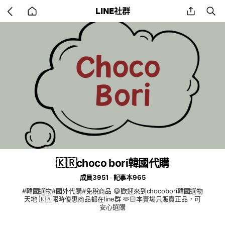
Go
share
se
LINE社群
back
to
home
🇰🇷choco bori韓國代購
成員3951
記事本965
#韓國選物#國外代購#免稅商品 😆歡迎來到chocobori韓國選物
天地 🇰🇷限時優惠商品都在line群 🫶🏻本賣場只販賣正品，可
安心選購