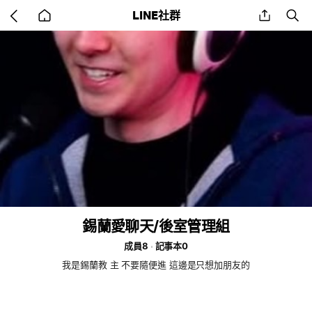
Go
share
se
LINE社群
back
to
home
錫蘭愛聊天/後室管理組
成員8
記事本0
我是錫蘭教 主 不要隨便進 這邊是只想加朋友的