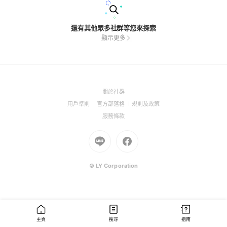
還有其他眾多社群等您來探索
顯示更多
(Open
關於社群
in
(Open
(Open
(Open
用戶準則
官方部落格
規則及政策
a
in
in
in
(Open
服務條款
new
a
a
a
in
window)
new
Go
new
Go
new
a
window)
to
window)
to
window)
new
Line
Facebook
window)
(Open
(Open
© LY Corporation
in
in
a
a
new
new
window)
window)
主頁
搜尋
指南