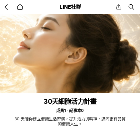
Go
share
se
LINE社群
back
to
home
30天細胞活力計畫
成員1
記事本0
30 天陪你建立健康生活習慣，提升活力與精神，邁向更有品質
的健康人生。