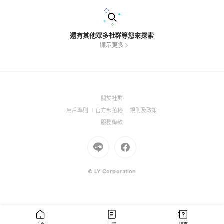
還有其他眾多社群等您來探索
顯示更多
(Open
關於社群
in
(Open
(Open
(Open
用戶準則
官方部落格
規則及政策
a
in
in
in
(Open
服務條款
new
a
a
a
in
window)
new
Go
new
Go
new
a
window)
to
window)
to
window)
new
Line
Facebook
window)
(Open
(Open
© LY Corporation
in
in
a
a
new
new
window)
window)