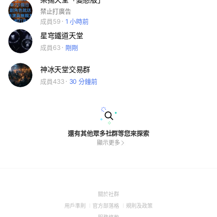
禁止打廣告
成員59
1 小時前
星穹鐵道天堂
成員63
剛剛
神冰天堂交易群
成員433
30 分鐘前
還有其他眾多社群等您來探索
顯示更多
(Open
關於社群
in
(Open
(Open
(Open
用戶準則
官方部落格
規則及政策
a
in
in
in