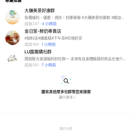
專屬推薦
大賺美景好康群
各種福利、優惠、資訊，好康報報 #大賺美景好康群 #路加旅遊 #登機門咖啡 #旅遊 #咖啡
成員247
4 小時前
金日萱-鮮奶專賣店
#飲料店#雞蛋糕#下午茶#珍珠奶茶
成員184
1 小時前
LU露團購社群
闆娘幫大家謀福利好社群～ 未來有自身體驗過好商品也會介紹給大家～ 歡迎邀請朋友一起加入！ 請大家勿棄標，一律黑名單
成員391
7 小時前
還有其他眾多社群等您來探索
顯示更多
(Open
關於社群