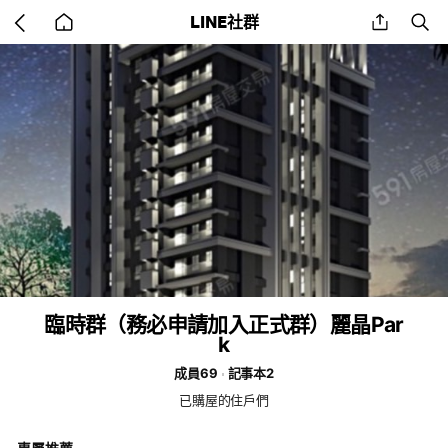
Go
share
se
LINE社群
back
to
home
臨時群（務必申請加入正式群）麗晶Par
k
成員69
記事本2
已購屋的住戶們