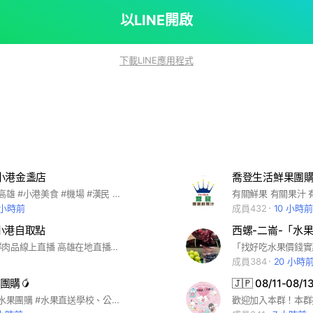
以LINE開啟
下載LINE應用程式
小港金盞店
喬登生活鮮果團
#秘醬滷味 #高雄 #小港美食 #機場 #漢民 #宏平 #桂林 #孔鳳 #高餐大 #中鋼 #中船 #大坪頂 #午餐 #晚餐 #下午茶 #點心 #小吃 #滷味 #冷滷味 #好吃的 #夜市 #推薦
 小時前
成員432
10 小時前
小港自取點
西螺-二崙-「水
順鋒水果海鮮肉品線上直播 高雄在地直播台 老闆瘋了,這價格不買太可惜了! 經營三十多年攤商轉型直播拍賣 #價格親民品質嚴選有保障 水果，魚類，肉類，冰品，飲料 食品類，餅乾類，應有盡有
「找好吃水果價錢實
成員384
20 小時
團購🥭
🇯🇵 08/11-0
#水果批發 #水果團購 #水果直送學校、公司、宮廟、管委會