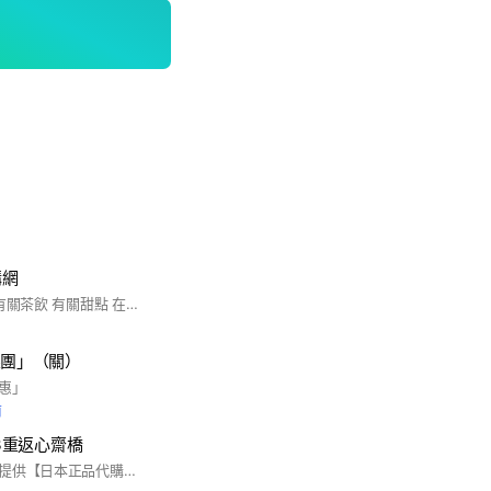
購網
有關鮮果 有關果汁 有關茶飲 有關甜點 在傳統與時尚 在美味與用心之間 對於你的健康渴求我們將一一為你如願以嚐
果團」（關）
惠」
前
8/13重返心齋橋
歡迎加入本群！本群提供【日本正品代購】，從美妝、零食、藥妝、精品、潮牌到生活雜貨，皆由日本當地代購直送，價格透明、服務安心。 📦 不定期更新商品／限定預購 🛒 有興趣的商品可許願