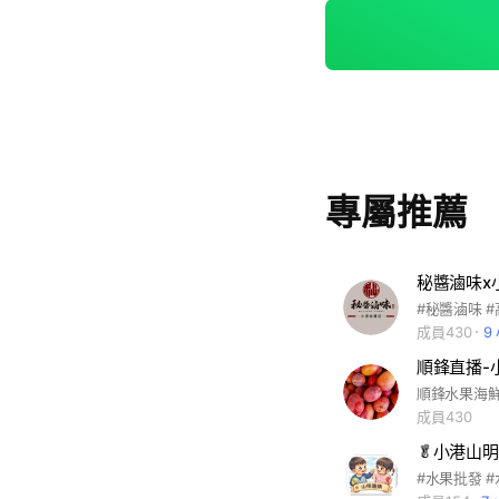
專屬推薦
秘醬滷味x
成員430
9
順鋒直播-
成員430
🥬小港山明