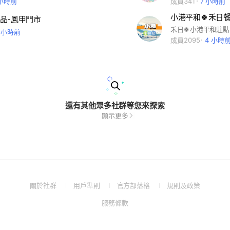
 小時前
成員341
7 小時前
小港平和🍀禾日
品-鳳甲門市
1 小時前
成員2095
4 小時
還有其他眾多社群等您來探索
顯示更多
(Open
(Open
(Open
(Open
關於社群
用戶準則
官方部落格
規則及政策
in
in
in
in
(Open
服務條款
a
a
a
a
in
new
new
new
new
a
window)
window)
window)
window)