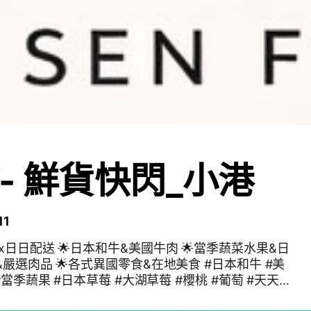
- 鮮貨快閃_小港
11
日日配送 🌟日本和牛&美國牛肉 🌟當季蔬菜水果&日
在地美食 #日本和牛 #美
#當季蔬果 #日本草莓 #大湖草莓 #櫻桃 #葡萄 #天天驚