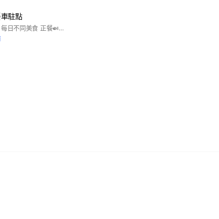
餐車駐點
禾日🍀小港平和駐點 每日不同美食 正餐🍛/小吃🍡/甜點🍰/飲品🥤 💯應有盡有
前