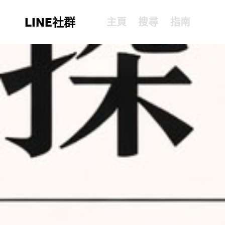
LINE社群
主頁
搜尋
指南