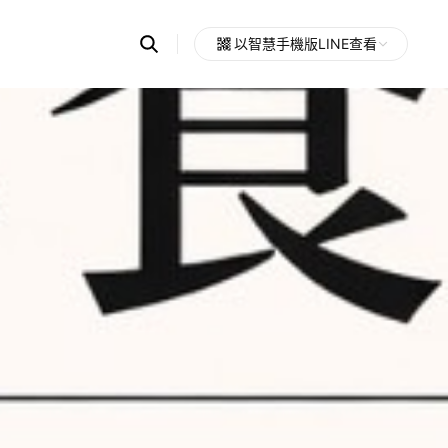
Search
以智慧手機版LINE查看
OpenChats
Open
or
search
messages
area