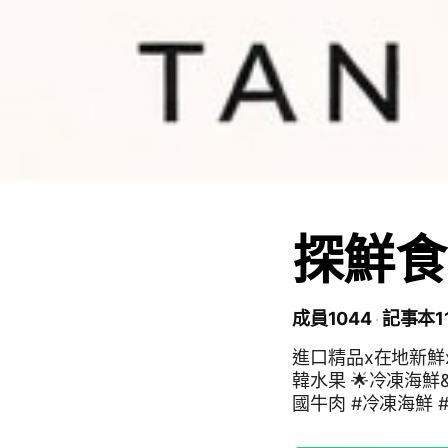
探鮮食
成員1044
記事本1
進口精品x在地新鮮x
韓水果 🌟冷凍海鮮&嚴選肉品 🌟各式異國零食&
國牛肉 #冷凍海鮮 
喜