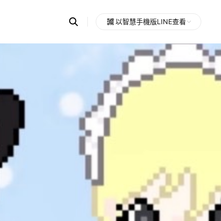
Search
以智慧手機版LINE查看
OpenChats
Open
or
search
messages
area