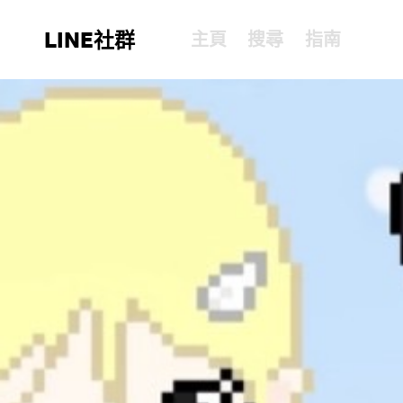
LINE社群
主頁
搜尋
指南