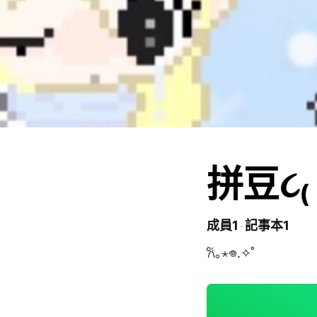
拼豆૮₍ ˶
成員1
記事本1
𐙚｡⋆𖦹.✧˚