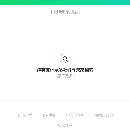
下載LINE應用程式
還有其他眾多社群等您來探索
顯示更多
(Open
(Open
(Open
(Open
關於社群
用戶準則
官方部落格
規則及政策
in
in
in
in
(Open
服務條款
a
a
a
a