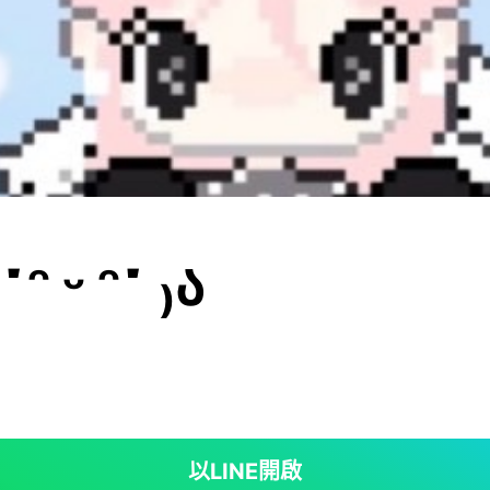
ᵔ ᵕ ᵔ˶ ₎ა
以LINE開啟