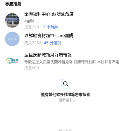
專屬推薦
全聯福利中心-蘇澳蘇濱店
#全聯
成員228
17 小時前
玖鮮屋食材超市-Line團購
成員3263
45 分鐘前
屈臣氏蘭城新月好康報報
🥰歡迎加入屈臣氏蘭城新月店 好康報報社群 本社群會不定時PO出屈臣氏好康優惠訊息，以利您隨時掌握門市最新活動與促銷資訊! 這是一個公開的社群，要麻煩大家遵守注意事項(版規)如下: 1. 加入後，可點選「設定」→「關閉提醒」 為避免影響大家休息，社群發送及回覆訊息時間為早上11點-晚上21點，若於時段外有任何問題，可先於社群留言，小編們看到後會盡快於服務時間內依序回覆。 2.為保障您的資訊安全，請勿於社群中透露任何個人資訊，例如: 個人LINE ID、姓名、電話、電子信箱、地址、會員卡號、信用卡號等，門市人員亦不會要求您提供上述訊息或任何個人資料。 3.本社群不會主動或私下通知您進行付款、確認款項等相關交易作業，也不會請您至ATM轉帳或進行任何操作，所有交易活動均需至屈臣氏實體門市完成。 4.本社群為分享屈臣氏優惠活動專用，相關貼文或照片以門市相關活動或詢問商品為主，請大家務必遵守LINE社群使用條款，也請留意不要於社群內討論政治、宗教、種族、性別取向等議題，並謝絕任何廣告。為維護其他人權益，屈臣氏有絕對權利保留備份或刪除包括但不限於含有上述所列內容之留言，並由社群管理員將違反LINE社群使用條款及上述注意事項之使用者退出社群，謝謝大家配合! 有任何商品或活動優惠訊息 歡迎提問喔! 因小編主要工作為門市服務，可能無法於第一時間回覆訊息，還請大家多多包涵! 門市電話: 03-9315867 門市營業時間: ㄧ～四.日:11:00～21:30 五.六:11:00～22:00 門市地址: （宜蘭新月廣場） 宜蘭縣宜蘭市民權路二段38巷6號 🤗屈臣氏蘭城新月店歡迎您的加入哦！
成員809
還有其他眾多社群等您來探索
顯示更多