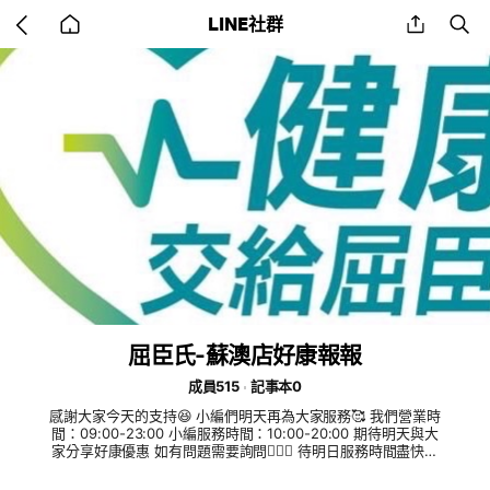
Go
share
se
LINE社群
back
to
home
屈臣氏-蘇澳店好康報報
成員515
記事本0
感謝大家今天的支持😆 小編們明天再為大家服務🥰 我們營業時
間：09:00-23:00 小編服務時間：10:00-20:00 期待明天與大
家分享好康優惠 如有問題需要詢問💁🏼‍♀️ 待明日服務時間盡快回
覆唷❤️ 祝各位有美好的夜晚🌛 大家晚安囉😴 🏠宜蘭縣蘇澳鎮
中山路一段78號 ☎️03-9955489 ⏰10:00-22:00