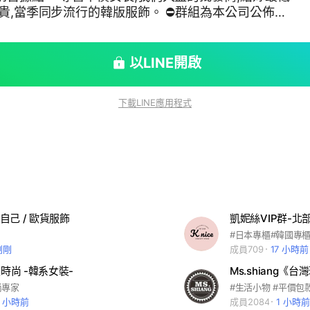
不貴,當季同步流行的韓版服飾。 ⛔群組為本公司公佈重
用， 勿上傳問候圖及不相關訊息、連結以免遺漏重要資
打擾，建議您進入群組後關閉提醒 ⛔每日晚上會公佈隔
夏季綠色吊牌換到9月，冬季紅色及黑色吊牌換到3月,
以LINE開啟
下載LINE應用程式
自己 / 歐貨服飾
凱妮絲VIP群-北
剛剛
成員709
17 小時前
洛衣時尚 -韓系女裝-
Ms.shiang《
尚專家
3 小時前
成員2084
1 小時前