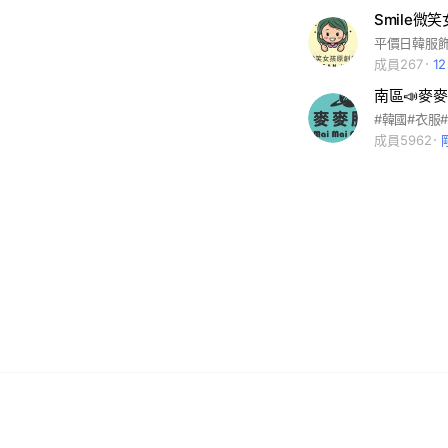
Smile微
平價日韓服
成員267
1
南區📣麥
#韓國#衣服
成員5962