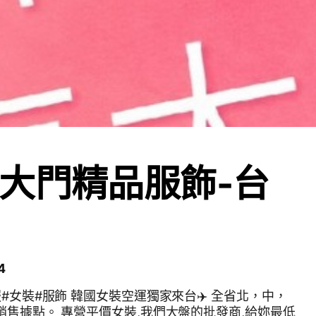
大門精品服飾-台
4
服#女裝#服飾 韓國女裝空運獨家來台✈️ 全省北，中，
銷售據點。 專營平價女裝,我們大盤的批發商,給妳最低