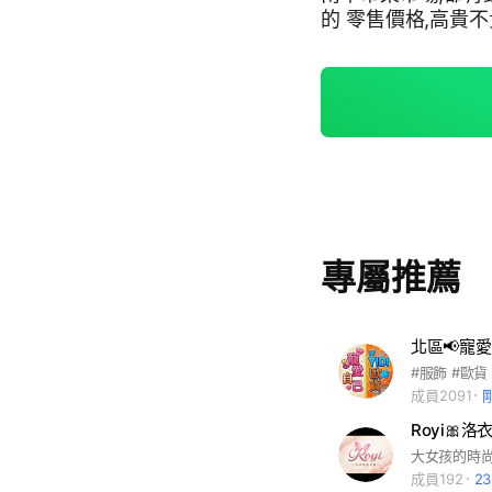
的 零售價格,高貴
要訊息及售後服務
訊 ⛔為避免不必要
日市場擺攤訊息 ⛔
只能換當季貨品
專屬推薦
北區📢寵愛
#服飾 #歐貨
成員2091
Royi🎀
大女孩的時
成員192
2