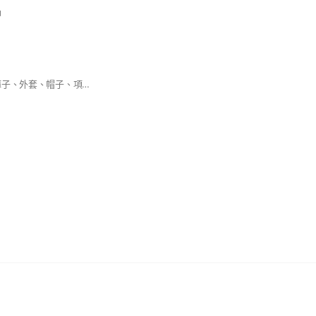
中
時尚女裝👚 衣服、褲子、外套、帽子、項鍊飾品 價格便宜好入手 四季都不斷推出新款 歡迎線上購物及至攤位選購😆