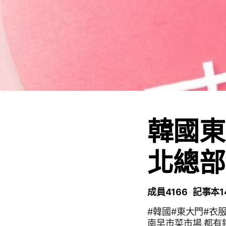
韓國東
北總部
成員4166
記事本1
#韓國#東大門#衣
南早市菜市場,都有