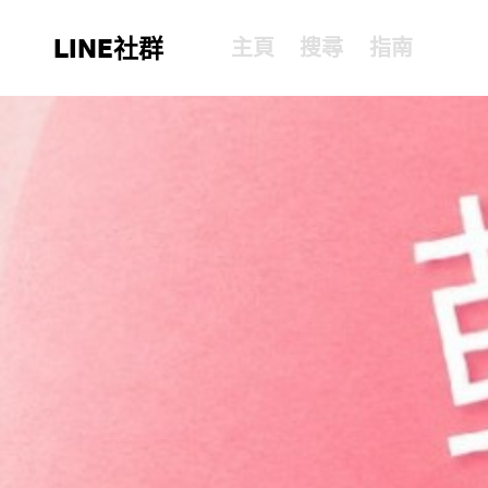
LINE社群
主頁
搜尋
指南