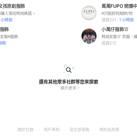
笑女孩原創服飾
萬萬FUPO 開團
飾讓人穿出時尚美感。
#只挑好的給妳/你
2 小時前
成員201
1 小時前
麥服飾
小萬仔服飾👚
#女裝#服飾
剛剛
成員272
還有其他眾多社群等您來探索
顯示更多
(Open
(Open
(Open
(Open
關於社群
用戶準則
官方部落格
規則及政策
in
in
in
in