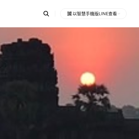
Search
以智慧手機版LINE查看
OpenChats
Open
or
search
messages
area