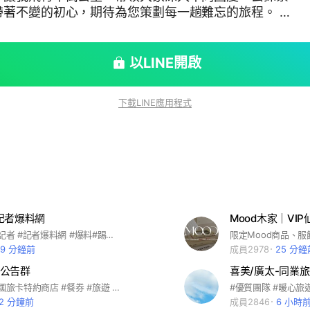
著不變的初心，期待為您策劃每一趟難忘的旅程。 #
大陸#泰國#越南#國外旅遊#國內旅遊#旅遊行程#旅遊
遊輪#河倫#美國#美東#旅遊#帝穗國際旅行社
以LINE開啟
下載LINE應用程式
記者爆料網
Mood木家｜VI
#南部二版 #記者 #記者爆料網 #爆料#踢爆#新聞投訴
49 分鐘前
成員2978
25 分鐘
公告群
喜美/廣太-同業
#優惠票券 #國旅卡特約商店 #餐券 #旅遊 #全台美食 #王品系列 #萬豪酒店 #饗食天堂 #海港系列 #吃喝玩樂 #住宿券 #各大樂園 #飯店 #連鎖餐飲 #家樂福禮券 #7-11商品卡 #離島旅遊 #國內旅遊 #機票 #船票 #小琉球 #團媽合作 #親子同樂 #電子券 #實體通路 #代訂房 #船票 #自由行 #客製化旅遊 #簽證 #KOL合作 #多元支付 #全球網卡 #即買即用 #團購 #公司行號 #職工福委 #員工聚餐 #自助餐 #福利
52 分鐘前
成員2846
6 小時