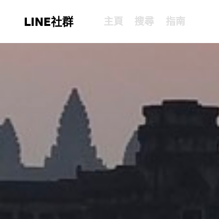
LINE社群
主頁
搜尋
指南