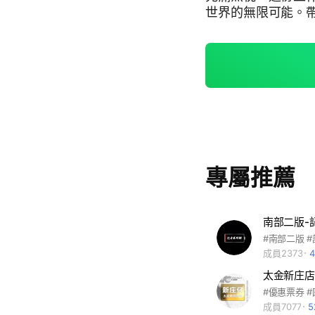
世界的無限可能。帶
日本#韓國#中國#
客製#歐洲#極光#
專屬推薦
南部二版-
成員2373
太金新庄店
成員7077