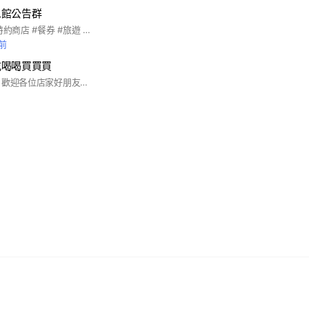
二館公告群
#優惠票券 #國旅卡特約商店 #餐券 #旅遊 #全台美食 #王品系列 #萬豪酒店 #饗食天堂 #海港系列 #吃喝玩樂 #住宿券 #各大樂園 #飯店 #連鎖餐飲 #家樂福禮券 #7-11商品卡 #離島旅遊 #國內旅遊 #機票 #船票 #小琉球 #團媽合作 #親子同樂 #電子券 #實體通路 #便宜 #國旅卡特約商店#代訂房 #船票 #自由行 #客製化旅遊 #簽證 #國內外機票 #KOL合作 #多元支付
鐘前
吃喝喝買買買
揪團吃吃喝喝買買買 歡迎各位店家好朋友push自家產品 國內外離島散揪客製化行程通通有