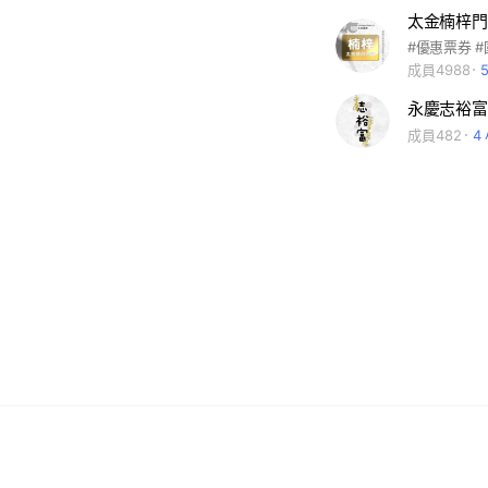
太金楠梓門
成員4988
永慶志裕富
成員482
4