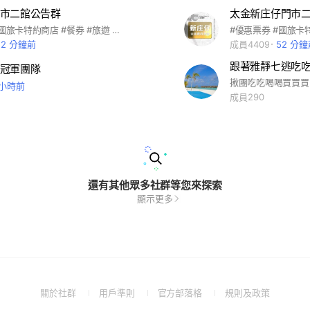
市二館公告群
太金新庄仔門市
#優惠票券 #國旅卡特約商店 #餐券 #旅遊 #全台美食 #王品系列 #萬豪酒店 #饗食天堂 #海港系列 #吃喝玩樂 #住宿券 #各大樂園 #飯店 #連鎖餐飲 #家樂福禮券 #7-11商品卡 #離島旅遊 #國內旅遊 #機票 #船票 #小琉球 #團媽合作 #親子同樂 #電子券 #實體通路 #代訂房 #船票 #自由行 #客製化旅遊 #簽證 #KOL合作 #多元支付 #全球網卡 #即買即用 #團購 #公司行號 #職工福委 #員工聚餐 #自助餐 #福利
52 分鐘前
成員4409
52 分
跟著雅靜七逃吃
冠軍團隊
 小時前
成員290
還有其他眾多社群等您來探索
顯示更多
(Open
(Open
(Open
(Open
關於社群
用戶準則
官方部落格
規則及政策
in
in
in
in