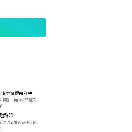
P仙女專屬優惠群👑
限定Mood商品、服飾穿搭、美的分享聊天區
前
旅遊群組
#優質團隊 #暖心旅遊 給你最棒的旅遊行程， 最優質的服務，合法登記設立的旅行社，給您最優質的保障。
前