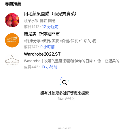
專屬推薦
阿地蔬果團購（兩兄弟賣菜）
蔬菜水果 批發 團購
成員1412
12 分鐘前
康是美-新苑裡門市
▪️好康分享 ▫️流行/美妝 ▪️保健/保養 ▫️生活/小物
成員747
9 小時前
Wardrobe2022.ST
Wardrobe｜衣著的溫度 靜靜陪伴你的日常， 像一座溫柔的衣櫃， 在平凡的日子裡，陪你找回最貼近心意的自己。 📍 台中市梧棲區文華街300巷32號 🪧 營業時間 週一｜公休 週二－週四｜16:00－20:00 週五｜09:00－20:00 週六－週日｜10:00－20:00 📩 五月公休日｜5/1
成員442
10 小時前
還有其他眾多社群等您來探索
顯示更多