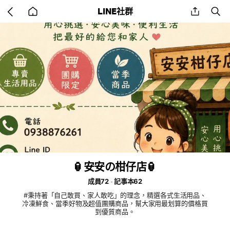
Go
share
se
LINE社群
back
to
home
🏮安安の柑仔店🏮
成員72
記事本62
#秉持著「自己敢買、家人敢吃」的理念，精選各式生活用品、
冷凍鮮食、當季好物及超值團購商品，幫大家用最划算的價格買
到優質商品。