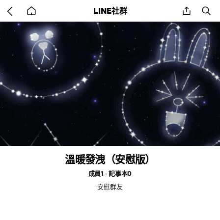
Go
share
se
LINE社群
back
to
home
溫暖發洩（安慰版）
成員1
記事本0
安慰群友