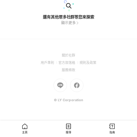
還有其他眾多社群等您來探索
顯示更多
(Open
關於社群
in
(Open
(Open
(Open
用戶準則
官方部落格
規則及政策
a
in
in
in
(Open
服務條款
new
a
a
a
in
window)
new
Go
new
Go
new
a
window)
to
window)
to
window)
new
Line
Facebook
window)
(Open
(Open
© LY Corporation
in
in
a
a
new
new
window)
window)
主頁
搜尋
指南