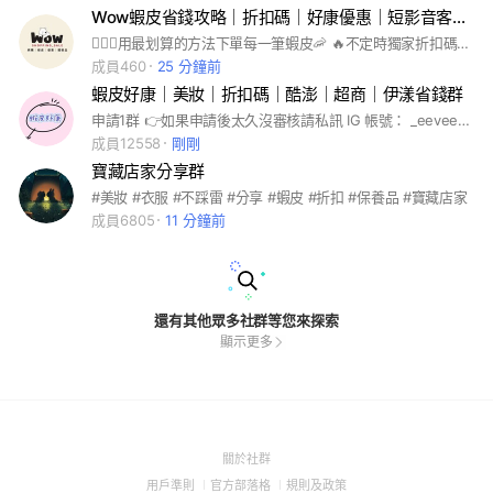
Wow蝦皮省錢攻略｜折扣碼｜好康優惠｜短影音客製｜免費會員禮 🧚🏻‍♂️
🧚🏻‍♂️用最划算的方法下單每一筆蝦皮🦐 🔥不定時獨家折扣碼&抽獎 🎬短影音客製（近期蝦皮主力廣發卷 🔺蝦皮優惠好康活動隨時掌握 #蝦皮 #折扣碼 #好康 #優惠 #免費禮 #蝦皮短影音 #美妝 #服飾 #媽媽 #保健 #零食#化妝品#保養品#生活用品 #試用品#體驗品 #抽獎 #蝦皮優惠 #短影音 內含合作推廣不喜勿入🫡
成員460
25 分鐘前
蝦皮好康｜美妝｜折扣碼｜酷澎｜超商｜伊漾省錢群
申請1群 👉如果申請後太久沒審核請私訊 IG 帳號： _eevee_money #省錢 #優惠 #蝦皮#折扣碼#美妝#免費商品#試用品#試用包#超商優惠#服飾#衣服#3c#手機配件#免費商品#好康#免運 #親子#母嬰 #鞋子#7-11#全家 #旅遊#機票#機票優惠#日本旅遊 #免費蝦幣#蝦幣互助 本群限《管理員》可發資訊 ｜入群後請看板規 ———————- 群組內有分潤連結 不喜勿入 如果來亂將會直接剔除
成員12558
剛剛
寶藏店家分享群
#美妝 #衣服 #不踩雷 #分享 #蝦皮 #折扣 #保養品 #寶藏店家
成員6805
11 分鐘前
還有其他眾多社群等您來探索
顯示更多
(Open
關於社群
in
(Open
(Open
(Open
用戶準則
官方部落格
規則及政策