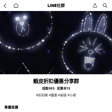
Go
share
se
LINE社群
back
to
home
蝦皮折扣優惠分享群
成員565
記事本13
#折扣碼 #優惠 #省錢 #小資
專屬推薦