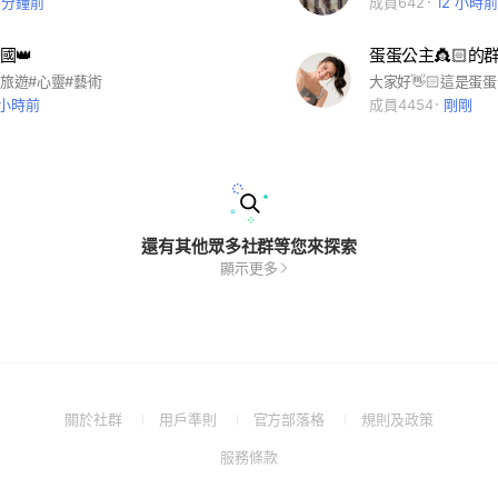
2 分鐘前
成員642
12 小時前
國👑
蛋蛋公主👸🏻的群
#旅遊#心靈#藝術
大家好👋🏻這是蛋蛋
 小時前
成員4454
剛剛
還有其他眾多社群等您來探索
顯示更多
(Open
(Open
(Open
(Open
關於社群
用戶準則
官方部落格
規則及政策
in
in
in
in
(Open
服務條款
a
a
a
a
in
new
new
new
new