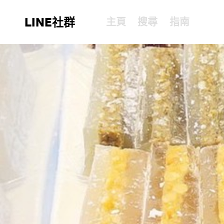
LINE社群
主頁
搜尋
指南