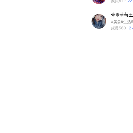
成員511
2
🍓🍓草莓王
#美食#生活
成員560
2