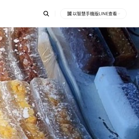
Search
以智慧手機版LINE查看
OpenChats
Open
or
search
messages
area