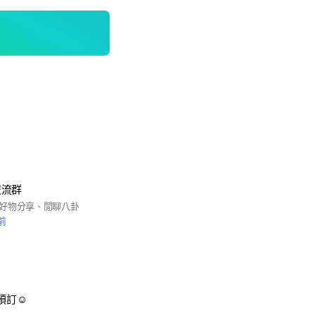
交流群
好物分享、閒聊八卦
前
預訂☺️