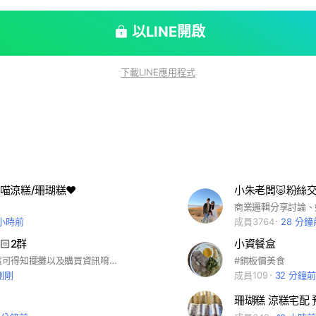
以LINE開啟
下載LINE應用程式
喵涼糕/珊瑚糕❤️
小朱老闆🐷粉絲
商業邏輯分享討論、
 小時前
成員3764
28 分鐘
🏻2群
小資餐盒
大家好👋🏻這可得知擺攤以及購買資訊唷！❤️
#銅板價美食
剛剛
成員109
32 分鐘前
珊瑚糕 涼糕宅配 