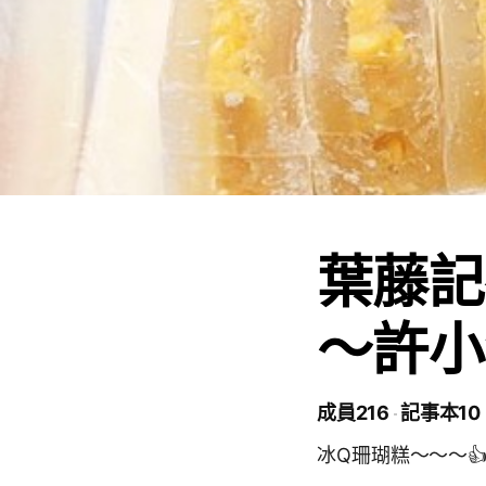
葉藤記
～許小
成員216
記事本10
冰Q珊瑚糕～～～