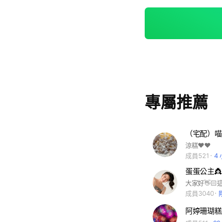
專屬推薦
（宅配）喵
涼糕❤️❤️
成員521
4
蛋蛋公主👸
成員3040
阿婷珊瑚糕