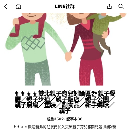
Go
share
se
LINE社群
back
to
home
👨‍👩‍👧‍👦雙北親子育兒討論區🏞親子餐
廳／親子步道／親子飯店／親子公園／
親子農場／童裝／副食品／新手媽咪／
親子
成員3502
記事本36
👨‍👩‍👧‍👦歡迎新北的朋友們加入交流親子育兒相關問題 北部/新