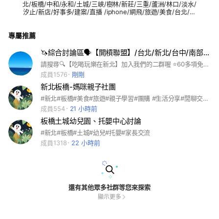
北/板橋/中和/永和/土城/三峽/樹林/新莊/三重/蘆洲/林口/淡水/
汐止/新店/好事多/建案/直播 /iphone/網飛/旅遊/美食/台北/大
安/內湖/士林/文山/北投/中山/信義/松山/萬華/中正/大同/南港/
耶誕城 /房市/costco/團購/親子/優惠/雙北/餐廳/抖音/美景/三
專屬推薦
星/蘋果/電影/合宜/育兒/景點 #興趣 #情報 #分享 #新手 #同好
#交流 #運動 #健身 #愛好 #自行車 #潛水 #NBA #中華職棒 #健
身 #登山 #寵物 #橘貓 #貴賓 #柴犬 #毛孩 #貓咪 #兔子 #遊戲 #
🦄綜合討論區🗣【開槓聯盟】/台北/新北/台中/南部/北部/中部/大小事/俱樂部/資訊／夥伴／新北
薑餅人王國 #動森 #傳說對決 #手遊 #遊戲討論 #coin master #
請搜尋🔍【吃喝玩樂在新北】加入我們的二群喔 ⭐60多項免費特約優惠都在這裡 北部/新北/板橋/中和/永和/土城/三峽/樹林/新莊/三重/蘆洲/林口/淡水/汐止/新店/好事多/建案/直播 /iphone/網飛/旅遊/美食/台北/大安/內湖/士林/文山/北投/中山/信義/松山/萬華/中正/大同/南港/耶誕城 /房市/costco/團購/親子/優惠/雙北/餐廳/抖音/美景/三星/蘋果/電影/合宜/育兒/景點 #興趣 #情報 #分享 #新手 #同好 #交流 #運動 #健身 #愛好 #自行車 #潛水 #NBA #中華職棒 #健身 #登山 #寵物 #橘貓 #貴賓 #柴犬 #毛孩 #貓咪 #兔子 #遊戲 #薑餅人王國 #動森 #傳說對決 #手遊 #遊戲討論 #coin master #流行 #美妝 #代購 #VIP #球鞋 #精品 #美甲 #服飾 #彩妝 #保養 #進擊的巨人 #排球少年 #海賊王 #鬼滅 #webtoon #公仔 #角色 #美食 #甜點 #銅板美食 #吃貨 #旅遊 #隱藏版 #民宿 #環島 #飯店 #露營 #娛樂 #韓劇 #netflix #追劇 #日劇 #美劇 #粉絲團 #小說 #泰劇 #學校 #校友 #家長 #功課 #校友 #社團 #筆記 #老師 #學生交流 #科技 #工程師 #前端 #手機 #家電 #電腦 #家庭 #親子 #新手媽咪 #童裝 #副食品 #親子 #育兒 #心情 #聊天 #心事 #負能量 #交心 #談心 #健康 #減肥 #按摩 #養生 #疫情 #學習 #研究所 #國考 #讀書會 #課業 #轉學考 #工作 #上班族 #外送 #職場 #面試 #求職 #金融 #商業 #股市 #房市 #理財 #信用卡 #存錢 #公司 #企業 #門市 #創業 #同業 #團體 #組織 #俱樂部 #夥伴 #大小事 #資訊 #疫情 #紓困 #動森 #疫苗 #預約 #確診 #足跡 #特惠卷 #最新 #快篩 #熱區 #市場 #168 #殘劑 #蔬果 #生鮮 #外送 #夜市 #直播 #電商 #微商 #新北人
流行 #美妝 #代購 #VIP #球鞋 #精品 #美甲 #服飾 #彩妝 #保養
#進擊的巨人 #排球少年 #海賊王 #鬼滅 #webtoon #公仔 #角
成員1576
剛剛
色 #美食 #甜點 #銅板美食 #吃貨 #旅遊 #隱藏版 #民宿 #環島
新北板橋-媽咪親子社團
#飯店 #露營 #娛樂 #韓劇 #netflix #追劇 #日劇 #美劇 #粉絲團
#小說 #泰劇 #學校 #校友 #家長 #功課 #校友 #社團 #筆記 #老
#新北#板橋#美食#旅遊#親子學習#團購 #生活分享#閒聊交流討論區
師 #學生交流 #科技 #工程師 #前端 #手機 #家電 #電腦 #家庭
成員554
21 小時前
#親子 #新手媽咪 #童裝 #副食品 #親子 #育兒 #心情 #聊天 #心
板橋土城幼兒園、托嬰中心討論
事 #負能量 #交心 #談心 #健康 #減肥 #按摩 #養生 #疫情 #學
習 #研究所 #國考 #讀書會 #課業 #轉學考 #工作 #上班族 #外
#新北#板橋#土城#幼兒#托嬰#家長交流
送 #職場 #面試 #求職 #金融 #商業 #股市 #房市 #理財 #信用
成員1318
22 小時前
卡 #存錢 #公司 #企業 #門市 #創業 #同業 #團體 #組織 #俱樂
部 #夥伴 #大小事 #資訊 #疫情 #紓困 #動森 #疫苗 #預約 #確
診 #足跡 #特惠卷 #最新 #快篩 #熱區 #市場 #168 #殘劑 #蔬果
#生鮮 #外送 #夜市 #直播 #電商 #微商 #奧運
還有其他眾多社群等您來探索
顯示更多