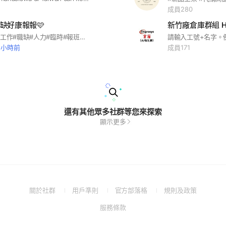
成員280
缺好康報報🩷
新竹廠倉庫群組 H
#打工#日領#工作#職缺#人力#臨時#報班#臨時工#彈性排班#長期#穩定#短派#長派#正職#獎金禮金#福利佳#免經驗可#桃園#中壢#蘆竹#龜山#大園#楊梅#八德#觀音#龍潭#新屋#林口#三峽#彰化#嘉義#大桃園地區
請輸入工號+名字。例I
1 小時前
成員171
還有其他眾多社群等您來探索
顯示更多
(Open
(Open
(Open
(Open
關於社群
用戶準則
官方部落格
規則及政策
in
in
in
in
(Open
服務條款
a
a
a
a
in
new
new
new
new