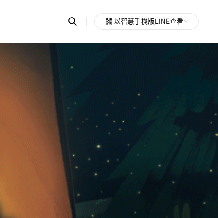
Search
以智慧手機版LINE查看
OpenChats
Open
or
search
messages
area