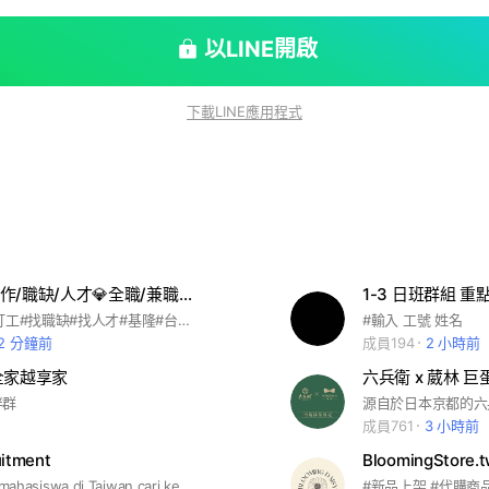
以LINE開啟
下載LINE應用程式
💎高雄找工作/職缺/人才💎全職/兼職/派遣/約聘/工讀/實習/打工/外包/家教/義工/志工/社工
1-3 日班群組 重
#找工作#找打工#找職缺#找人才#基隆#台北#新北#桃園#新竹#苗栗#台中#彰化#雲林#嘉義#台南#高雄#屏東#台東#花蓮#宜蘭#金門#澎湖#馬祖#南投#求職#進修#住家#遠端#出差#外派#日領#週領#月領#預支#現金#匯款#電商#團購#星座#交友#心情#遊戲#學習#政治#軟體#設計#程式#餐飲#陪玩#陪讀#保母#家庭#語言#斜槓#創業#夥伴#外送#外賣#代工#聊天#商業#美食#興趣#電影#免費#專長#專業#技能#動漫#動畫#漫畫#繪圖#賺錢#投資#生活#音樂#樂器#運動#健身#旅遊#人力#大學#上班#宣傳社群#刊登廣告#疫情#疫苗#直播#金融#親子#美容#美髮#美甲#美妝#清潔工#臨時工#搬運工#粗工
#輸入 工號 姓名
12 分鐘前
成員194
2 小時前
 全家越享家
六兵衛 x 葳林 
伴群
成員761
3 小時前
itment
BloomingStore.
Grup untuk mahasiswa di Taiwan cari kerja Part-Time dan Full-Time untuk yang lulusan di Taiwan. Cari kerja 100% Gratis(免費) Jika ingin konsultasi tentang pekerjaan, boleh langsung add line「bowenliao07」