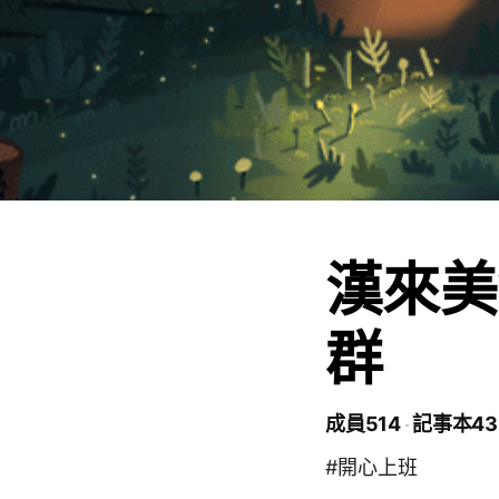
漢來美
群
成員514
記事本43
#開心上班