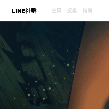
LINE社群
主頁
搜尋
指南