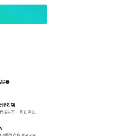
點摘要
巨蛋聯名店
源自於日本京都的六兵衛抹茶， 與自產自銷的台灣飲品品牌 Winnie's 葳林爵閣跨界聯名， 創造日本傳統抹茶與台灣文化茶飲結合的獨創飲品。 #抹茶 雪塩 專售
tw
#新品上架 #代購商品 #優惠商品 #newoutfits #orders