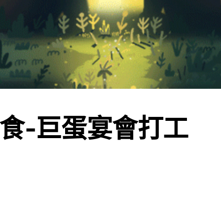
食-巨蛋宴會打工