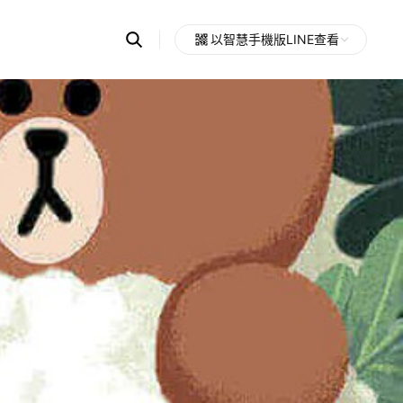
Search
以智慧手機版LINE查看
OpenChats
Open
or
search
messages
area