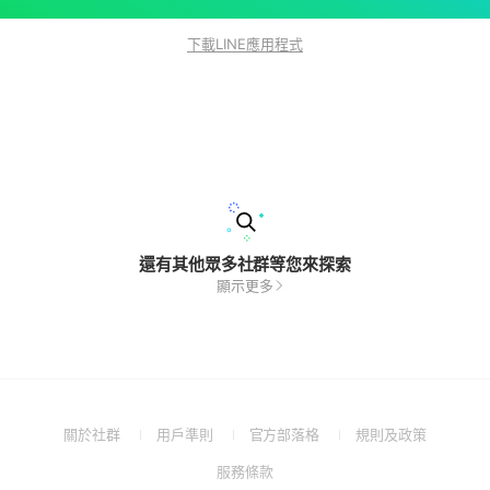
下載LINE應用程式
還有其他眾多社群等您來探索
顯示更多
(Open
(Open
(Open
(Open
關於社群
用戶準則
官方部落格
規則及政策
in
in
in
in
(Open
服務條款
a
a
a
a