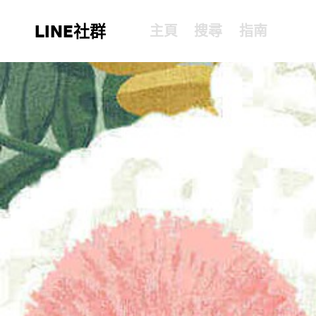
LINE社群
主頁
搜尋
指南