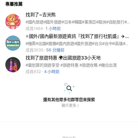
專屬推薦
找到了~吉米熊
#國內旅遊#國外旅遊#日本#韓國#東南亞#歐洲#自助旅行#客製化旅遊#公司包團#機加酒#星宇航空#長榮航空
成員1464
1 小時前
⭐️國外/國內最新旅遊資訊『找到了旅行社凱盛』✈️找到了
#機票#出國#跟團#國內旅遊#國外旅遊#台北#台中#高雄#機場#歐洲#日本#越南#土耳其#奧捷#埃及#菲律賓#韓國#泰國#自由行#便宜#促銷#早鳥優惠#破盤價#馬來西亞#吉隆坡#新加坡#長灘島#中歐#東歐#北歐#雙向#凱盛#過年#旅行團#旅遊團#旅遊中
成員3035
56 分鐘前
找到了旅遊特惠 🌍出國旅遊33小天地
#最划算的旅遊享受 #旅遊特惠 #旅遊攻略 #機位出清
成員932
4 小時前
還有其他眾多社群等您來探索
顯示更多