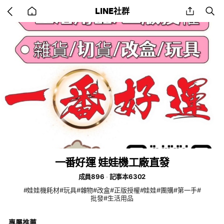
Go
share
se
LINE社群
back
to
home
一番好運 娃娃機工廠直發
成員896
記事本6302
#娃娃機耗材#玩具#雜物#改盒#正版授權#娃娃#團購#第一手#
批發#生活用品
專屬推薦