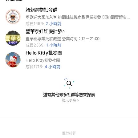
賴賴選物批發群
🌟歡迎大家加入🌟 桃園娃娃機商品專業批發 👉🏻桃園實體店面 👉🏻來店自取無數量限制 👉🏻門口可停車 店裡有冷氣 👉🏻大陸直發免運 可宅配 賣貨便 👉🏻獨家商品 改盒 👉🏻客製化服務 包膜 泡殼 外包 C架 👉🏻可併單 私訊留貨 👉🏻每月飛去看貨 最新商品帶回來 ———————————————————— 現貨 賣貨便當天寄出 需要私訊我可加官方line 祝大家都能買到喜歡的商品👍🏻
成員1496
2 小時前
豐華泰娃娃機批發⭐
豐華泰專業批發嚴選 營業時間：12－21:00
成員2369
1 小時前
Hello Kitty批發團
Hello Kitty批發社團
成員1716
4 小時前
還有其他眾多社群等您來探索
顯示更多
(Open
關於社群