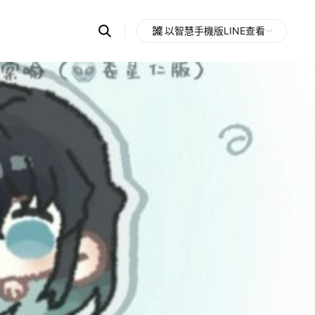
Search
以智慧手機版LINE查看
OpenChats
Open
or
search
messages
area