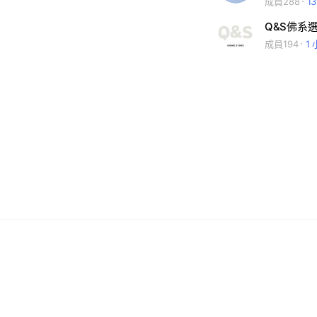
成員288
1
Q&S佛系
成員194
1