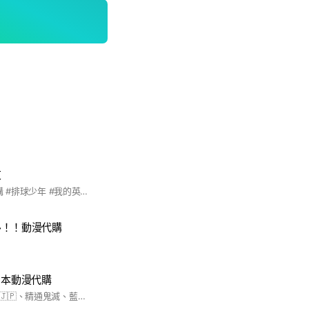
東
#動漫週邊 #開團代購 #排球少年 #我的英雄學院 #鬼滅之刃 #and more
！！動漫代購
🇵日本動漫代購
業餘又佛系在日代購🇯🇵、精通鬼滅、藍監、咒術等等動漫ip