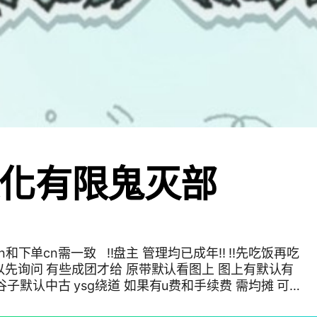
化有限鬼灭部
n和下单cn需一致 ‼️盘主 管理均已成年‼️ ‼️先吃饭再吃
子默认中古 ysg绕道 如果有u费和手续费 需均摊 可
的谷子都交完肾