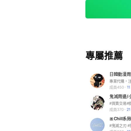
專屬推薦
成員450
1
鬼滅周邊/小
#買賣交易#
成員370
2
🎀Chil