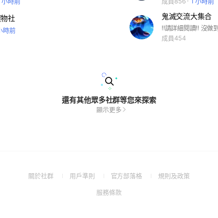
3 小時前
成員856
1 小時前
鬼滅交流大集合
選物社
 小時前
成員454
還有其他眾多社群等您來探索
顯示更多
(Open
(Open
(Open
(Open
關於社群
用戶準則
官方部落格
規則及政策
in
in
in
in
(Open
服務條款
a
a
a
a
in
new
new
new
new
a
window)
window)
window)
window)