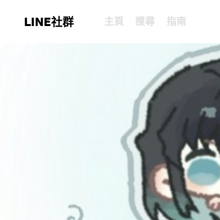
LINE社群
主頁
搜尋
指南