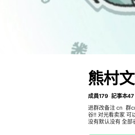
熊村文
成員179
記事本47
进群改备注 cn 群c
谷‼️ 对光看卖家 可以先询问 有些成团才给 原带默认看图上 图上有默认有
没有默认没有 全部谷
以囤货，但要全部