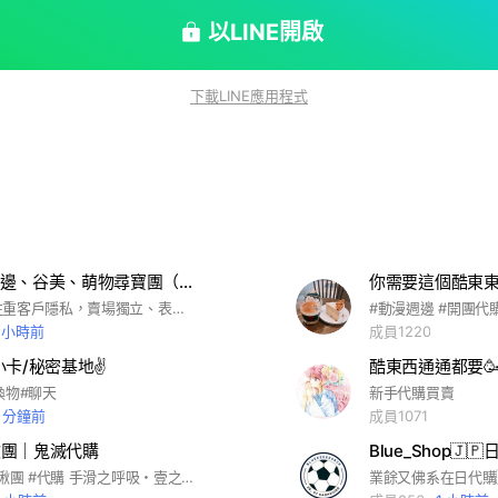
以LINE開啟
下載LINE應用程式
日韓動漫周邊、谷美、萌物尋寶團（隨時連線）
你需要這個酷東
專業代購，注重客戶隱私，賣場獨立、表單獨立，可私訊喊單 主要會經營老闆比較熟的IP，如果沒看到某IP可能是因為老闆沒看，怕搞錯很多東西，不會因為熱門就隨意開團 偶爾會有老闆掉落的周邊，預防性多叫的貨，可以直接買，到貨時間比較快 #鬼滅之刃 #獵人 #Jojo #日本動漫 #寶可夢 #數碼寶貝 #咒術迴戰
1 小時前
成員1220
卡/秘密基地✌️
酷東西通通都要
換物#聊天
新手代購買賣
1 分鐘前
成員1071
l系揪團｜鬼滅代購
Blue_Shop🇯
#鬼滅之刃 #揪團 #代購 手滑之呼吸・壹之型：再來一抽 使用呼吸法前請先確認錢包狀態💸