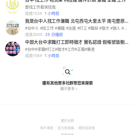
要找工作都來找我
成員1334
1 小時前
我是台中人找工作兼職 北屯西屯大里太平 南屯豐原北區南區西區 潭子沙鹿大雅清水 烏日龍井東區大甲
#台中人 #找工作 #兼職 #派遣 #打工 #職缺 #徵才 #徵人 #求職 #賺錢 #日領 #周領 #台中 #北屯 #西屯 #大里 #太平 #南屯 #豐原 #北區 #南區 #西區 #潭子 #沙鹿 #大雅 #清水 #烏日 #龍井 #東區 #大甲 #神岡 #霧峰 #梧棲 #大肚 #后里 #東勢 #外埔 #新社 #大安 #中區 #石崗 #和平 🚨 免責聲明：本社群僅為提供信息交流的平台，對於任何在此發布的招聘信息之真實性、合法性或準確性不負任何責任。請求職者在應對招聘信息時，務必自行核實並保持警覺，避免洩露個人敏感信息或財務資料。因信任招聘信息而產生的任何損失或損害，本社群及其管理者概不負責。
成員3005
25 分鐘前
中部大台中求職打工即時徵才 實名認證 假帳號皆刪 安心徵才
#台中#求職#打工#徵才#工作#正職#兼差
成員1084
1 小時前
還有其他眾多社群等您來探索
顯示更多
(Open
關於社群
in
(Open
(Open
(Open
用戶準則
官方部落格
規則及政策
a
in
in
in