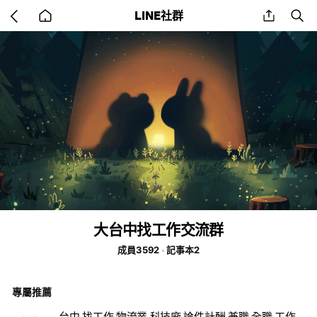
Go
share
se
LINE社群
back
to
home
大台中找工作交流群
成員3592
記事本2
專屬推薦
台中 找工作 物流業 科技廠 論件計酬 兼職 全職 工作