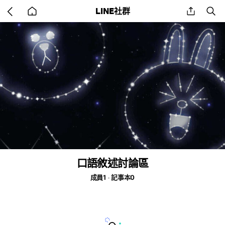
Go
share
se
LINE社群
back
to
home
口語敘述討論區
成員1
記事本0