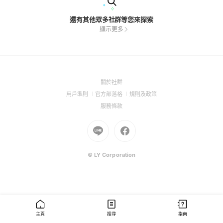
還有其他眾多社群等您來探索
顯示更多
(Open
關於社群
in
(Open
(Open
(Open
用戶準則
官方部落格
規則及政策
a
in
in
in
(Open
服務條款
new
a
a
a
in
window)
new
Go
new
Go
new
a
window)
to
window)
to
window)
new
Line
Facebook
window)
(Open
(Open
© LY Corporation
in
in
a
a
new
new
window)
window)
主頁
搜尋
指南