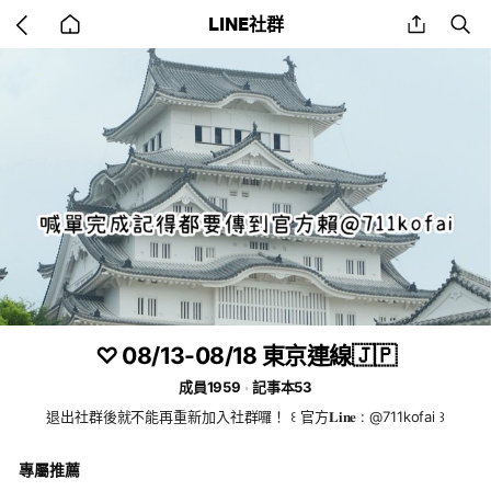
Go
share
se
LINE社群
back
to
home
♡ 08/13-08/18 東京連線🇯🇵
成員1959
記事本53
退出社群後就不能再重新加入社群囉！ ꒰ 官方𝐋𝐢𝐧𝐞 : @711kofai ꒱
專屬推薦