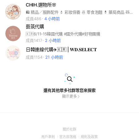
CHIH.選物所🌸
🛍 精品／服飾配件 💄 彩妝保養 🍜 零食泡麵 💊 藥局商品 🧸 娃娃玩偶 🎁 生活雜貨
成員486
4 小時前
藝筑代購
🇰🇷6/11-15韓國代購 #國外代購#好物團購
成員1417
2 小時前
日韓連線代購✈️🇰🇷 | 𝐖𝐃.𝐒𝐄𝐋𝐄𝐂𝐓
成員1154
21 小時前
還有其他眾多社群等您來探索
顯示更多
(Open
關於社群
in
(Open
(Open
(Open
用戶準則
官方部落格
規則及政策