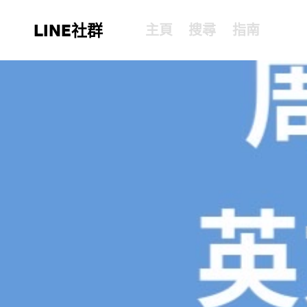
LINE社群
主頁
搜尋
指南