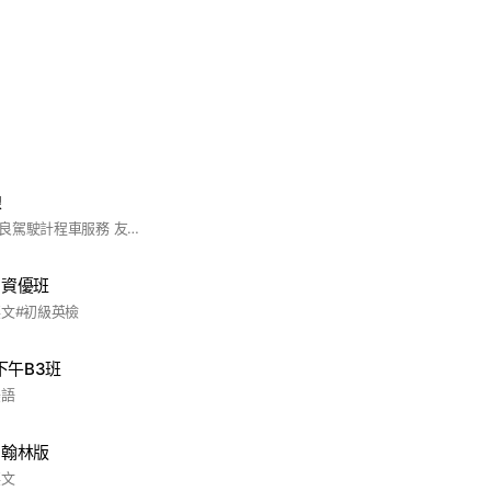
線
針對花蓮開發女性優良駕駛計程車服務 友善計程車團體將為您服務 包車旅遊也都有喔
-資優班
英文#初級英檢
下午B3班
美語
-翰林版
英文