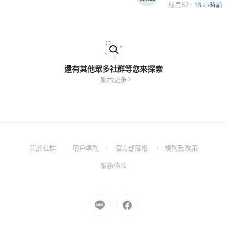
成員57
13 小時前
還有其他眾多社群等您來探索
顯示更多
(Open
(Open
(Open
(Open
關於社群
用戶準則
官方部落格
規則及政策
in
in
in
in
(Open
服務條款
a
a
a
a
in
new
new
new
new
a
window)
window)
window)
window)
new
Go
Go
window)
to
to
Line
Facebook