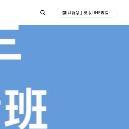
Search
以智慧手機版LINE查看
OpenChats
Open
or
search
messages
area